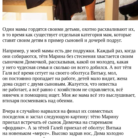
Одни мамы гордятся своими детьми, охотно расхваливают их,
в то время как существует отдельная категория мам, которые
ставят своим детям в пример сыновей и дочерей подруг.
Например, у моей мамы есть две подружки. Каждый раз, когда
они собираются, тётя Марина без стеснения хвастается своим
сыночком Димочкой, рассказывая, какой он молодец, какая
у него чудесная семья и сколько он всего добился. А вот тётя
Галя всё время сетует на своего оболтуса Витьку, мол,
он постоянно пропадает на работе, детей мало видит, жена
дома сидит с двумя сыновьям. Жалуется, что невестка
не работает, а всё равно с хозяйством не справляется, всё
нянечек и помощниц ищет. Моя же мама всё это выслушивает,
втихаря посмеиваясь над обеими.
Вчера я случайно нарвался на финал их совместных
посиделок и застал следующую картину: тётю Марину
приехал встречать её сынок Димочка на стареньком
«фордике». А за тётей Галей приехал её оболтус Витька
на новеньком «мерсе». Высоко задрав нос, Дима холодно