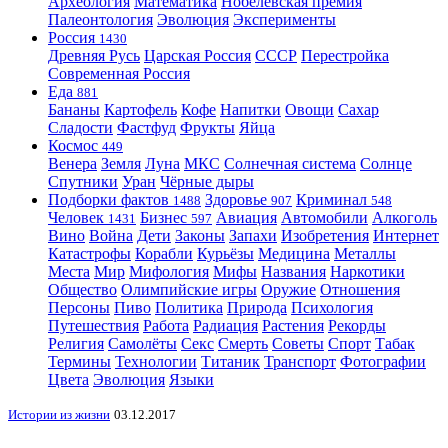
Археология
Математика
Нобелевская премия
Палеонтология
Эволюция
Эксперименты
Россия
1430
Древняя Русь
Царская Россия
СССР
Перестройка
Современная Россия
Еда
881
Бананы
Картофель
Кофе
Напитки
Овощи
Сахар
Сладости
Фастфуд
Фрукты
Яйца
Космос
449
Венера
Земля
Луна
МКС
Солнечная система
Солнце
Спутники
Уран
Чёрные дыры
Подборки фактов
Здоровье
Криминал
1488
907
548
Человек
Бизнес
Авиация
Автомобили
Алкоголь
1431
597
Вино
Война
Дети
Законы
Запахи
Изобретения
Интернет
Катастрофы
Корабли
Курьёзы
Медицина
Металлы
Места
Мир
Мифология
Мифы
Названия
Наркотики
Общество
Олимпийские игры
Оружие
Отношения
Персоны
Пиво
Политика
Природа
Психология
Путешествия
Работа
Радиация
Растения
Рекорды
Религия
Самолёты
Секс
Смерть
Советы
Спорт
Табак
Термины
Технологии
Титаник
Транспорт
Фотографии
Цвета
Эволюция
Языки
Истории из жизни
03.12.2017