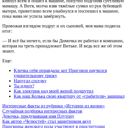
кивнул всем и пошёл к машине, попутно подгоняя суетливую
мамашу. А Витя, молча взяв тяжёлые сумки из рук бубнящей
матери, приветливо всем улыбнулся и поспешил к машине,
пока мама не успела замёрзнуть.
Провожая взглядом подруг и их сыновей, моя мама подвела
итог:
— И всё бы ничего, если бы Димочка не работал в компании,
которая на треть принадлежит Витьке. И ведь все же об этом
знают.
Еще:
Кличка себя оправдала: кот Приговор научился
удивительному трюку
Напугал соседку
Ты идиот?
Как электрик над моей женой подшутил
Как наш Колька свою квартиру от «грабителя» защищал
Интересные факты из рубрики «Истории из жизни»
Случайная подборка интересных фактов
Девочка, придумавшая имя Плутону
Как автор «Челюстей» стал защитником акул
Пингвины женского пола участвуют в проституции