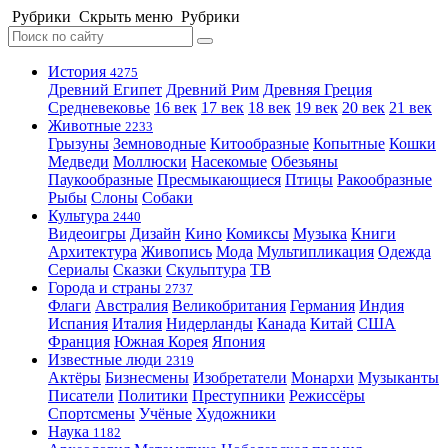
Рубрики
Скрыть меню
Рубрики
История
4275
Древний Египет
Древний Рим
Древняя Греция
Средневековье
16 век
17 век
18 век
19 век
20 век
21 век
Животные
2233
Грызуны
Земноводные
Китообразные
Копытные
Кошки
Медведи
Моллюски
Насекомые
Обезьяны
Паукообразные
Пресмыкающиеся
Птицы
Ракообразные
Рыбы
Слоны
Собаки
Культура
2440
Видеоигры
Дизайн
Кино
Комиксы
Музыка
Книги
Архитектура
Живопись
Мода
Мультипликация
Одежда
Сериалы
Сказки
Скульптура
ТВ
Города и страны
2737
Флаги
Австралия
Великобритания
Германия
Индия
Испания
Италия
Нидерланды
Канада
Китай
США
Франция
Южная Корея
Япония
Известные люди
2319
Актёры
Бизнесмены
Изобретатели
Монархи
Музыканты
Писатели
Политики
Преступники
Режиссёры
Спортсмены
Учёные
Художники
Наука
1182