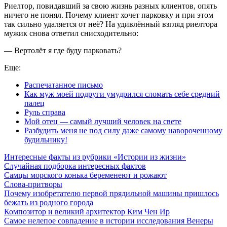
Риелтор, повидавший за свою жизнь разных клиентов, опять
ничего не понял. Почему клиент хочет парковку и при этом
так сильно удаляется от неё? На удивлённый взгляд риелтора
мужик снова ответил снисходительно:
— Вертолёт я где буду парковать?
Еще:
Распечатанное письмо
Как муж моей подруги умудрился сломать себе средний
палец
Руль справа
Мой отец — самый лучший человек на свете
Разбудить меня не под силу даже самому навороченному
будильнику!
Интересные факты из рубрики «Истории из жизни»
Случайная подборка интересных фактов
Самцы морского конька беременеют и рожают
Слова-притворы
Почему изобретателю первой прядильной машины пришлось
бежать из родного города
Композитор и великий архитектор Ким Чен Ир
Самое нелепое совпадение в истории исследования Венеры