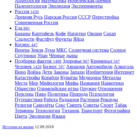
Археология
Математика
Нобелевская премия
Палеонтология
Эволюция
Эксперименты
Россия
1430
Древняя Русь
Царская Россия
СССР
Перестройка
Современная Россия
Еда
881
Бананы
Картофель
Кофе
Напитки
Овощи
Сахар
Сладости
Фастфуд
Фрукты
Яйца
Космос
447
Венера
Земля
Луна
МКС
Солнечная система
Солнце
Спутники
Уран
Чёрные дыры
Подборки фактов
Здоровье
Криминал
1488
907
547
Человек
Бизнес
Авиация
Автомобили
Алкоголь
1428
597
Вино
Война
Дети
Законы
Запахи
Изобретения
Интернет
Катастрофы
Корабли
Курьёзы
Медицина
Металлы
Места
Мир
Мифология
Мифы
Названия
Наркотики
Общество
Олимпийские игры
Оружие
Отношения
Персоны
Пиво
Политика
Природа
Психология
Путешествия
Работа
Радиация
Растения
Рекорды
Религия
Самолёты
Секс
Смерть
Советы
Спорт
Табак
Термины
Технологии
Титаник
Транспорт
Фотографии
Цвета
Эволюция
Языки
Истории из жизни
12.09.2018