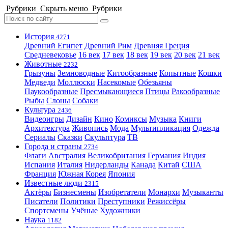
Рубрики
Скрыть меню
Рубрики
История
4271
Древний Египет
Древний Рим
Древняя Греция
Средневековье
16 век
17 век
18 век
19 век
20 век
21 век
Животные
2232
Грызуны
Земноводные
Китообразные
Копытные
Кошки
Медведи
Моллюски
Насекомые
Обезьяны
Паукообразные
Пресмыкающиеся
Птицы
Ракообразные
Рыбы
Слоны
Собаки
Культура
2436
Видеоигры
Дизайн
Кино
Комиксы
Музыка
Книги
Архитектура
Живопись
Мода
Мультипликация
Одежда
Сериалы
Сказки
Скульптура
ТВ
Города и страны
2734
Флаги
Австралия
Великобритания
Германия
Индия
Испания
Италия
Нидерланды
Канада
Китай
США
Франция
Южная Корея
Япония
Известные люди
2315
Актёры
Бизнесмены
Изобретатели
Монархи
Музыканты
Писатели
Политики
Преступники
Режиссёры
Спортсмены
Учёные
Художники
Наука
1182