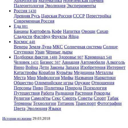
Археология
Математика
Нобелевская премия
Палеонтология
Эволюция
Эксперименты
Россия
1430
Древняя Русь
Царская Россия
СССР
Перестройка
Современная Россия
Еда
881
Бананы
Картофель
Кофе
Напитки
Овощи
Сахар
Сладости
Фастфуд
Фрукты
Яйца
Космос
448
Венера
Земля
Луна
МКС
Солнечная система
Солнце
Спутники
Уран
Чёрные дыры
Подборки фактов
Здоровье
Криминал
1488
907
548
Человек
Бизнес
Авиация
Автомобили
Алкоголь
1431
597
Вино
Война
Дети
Законы
Запахи
Изобретения
Интернет
Катастрофы
Корабли
Курьёзы
Медицина
Металлы
Места
Мир
Мифология
Мифы
Названия
Наркотики
Общество
Олимпийские игры
Оружие
Отношения
Персоны
Пиво
Политика
Природа
Психология
Путешествия
Работа
Радиация
Растения
Рекорды
Религия
Самолёты
Секс
Смерть
Советы
Спорт
Табак
Термины
Технологии
Титаник
Транспорт
Фотографии
Цвета
Эволюция
Языки
Истории из жизни
29.03.2018