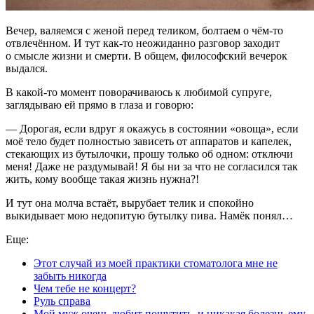
Вечер, валяемся с женой перед теликом, болтаем о чём-то
отвлечённом. И тут как-то неожиданно разговор заходит
о смысле жизни и смерти. В общем, философский вечерок
выдался.
В какой-то момент поворачиваюсь к любимой супруге,
заглядываю ей прямо в глаза и говорю:
— Дорогая, если вдруг я окажусь в состоянии «овоща», если
моё тело будет полностью зависеть от аппаратов и капелек,
стекающих из бутылочки, прошу только об одном: отключи
меня! Даже не раздумывай! Я бы ни за что не согласился так
жить, кому вообще такая жизнь нужна?!
И тут она молча встаёт, вырубает телик и спокойно
выкидывает мою недопитую бутылку пива. Намёк понял…
Еще:
Этот случай из моей практики стоматолога мне не
забыть никогда
Чем тебе не концерт?
Руль справа
Мой муж очень любит пошутить, и никакая болезнь ему