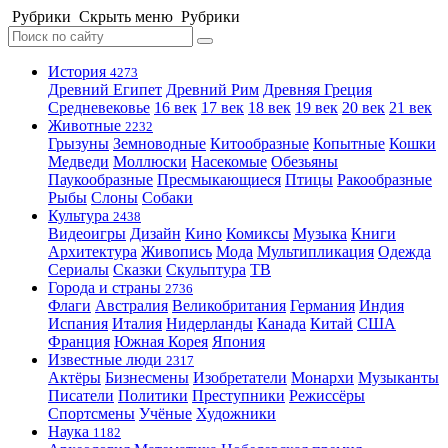
Рубрики
Скрыть меню
Рубрики
История
4273
Древний Египет
Древний Рим
Древняя Греция
Средневековье
16 век
17 век
18 век
19 век
20 век
21 век
Животные
2232
Грызуны
Земноводные
Китообразные
Копытные
Кошки
Медведи
Моллюски
Насекомые
Обезьяны
Паукообразные
Пресмыкающиеся
Птицы
Ракообразные
Рыбы
Слоны
Собаки
Культура
2438
Видеоигры
Дизайн
Кино
Комиксы
Музыка
Книги
Архитектура
Живопись
Мода
Мультипликация
Одежда
Сериалы
Сказки
Скульптура
ТВ
Города и страны
2736
Флаги
Австралия
Великобритания
Германия
Индия
Испания
Италия
Нидерланды
Канада
Китай
США
Франция
Южная Корея
Япония
Известные люди
2317
Актёры
Бизнесмены
Изобретатели
Монархи
Музыканты
Писатели
Политики
Преступники
Режиссёры
Спортсмены
Учёные
Художники
Наука
1182