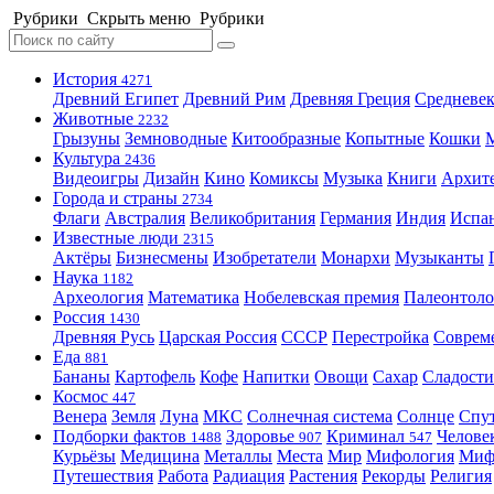
Рубрики
Скрыть меню
Рубрики
История
4271
Древний Египет
Древний Рим
Древняя Греция
Средневек
Животные
2232
Грызуны
Земноводные
Китообразные
Копытные
Кошки
Культура
2436
Видеоигры
Дизайн
Кино
Комиксы
Музыка
Книги
Архит
Города и страны
2734
Флаги
Австралия
Великобритания
Германия
Индия
Испа
Известные люди
2315
Актёры
Бизнесмены
Изобретатели
Монархи
Музыканты
Наука
1182
Археология
Математика
Нобелевская премия
Палеонтоло
Россия
1430
Древняя Русь
Царская Россия
СССР
Перестройка
Соврем
Еда
881
Бананы
Картофель
Кофе
Напитки
Овощи
Сахар
Сладости
Космос
447
Венера
Земля
Луна
МКС
Солнечная система
Солнце
Спу
Подборки фактов
Здоровье
Криминал
Челове
1488
907
547
Курьёзы
Медицина
Металлы
Места
Мир
Мифология
Ми
Путешествия
Работа
Радиация
Растения
Рекорды
Религия