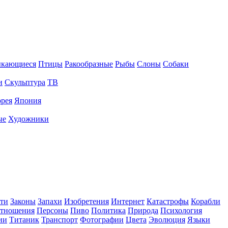
ыкающиеся
Птицы
Ракообразные
Рыбы
Слоны
Собаки
и
Скульптура
ТВ
рея
Япония
ые
Художники
ти
Законы
Запахи
Изобретения
Интернет
Катастрофы
Корабли
тношения
Персоны
Пиво
Политика
Природа
Психология
ии
Титаник
Транспорт
Фотографии
Цвета
Эволюция
Языки