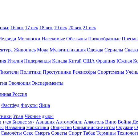
овье
16 век
17 век
18 век
19 век
20 век
21 век
Медведи
Моллюски
Насекомые
Обезьяны
Паукообразные
Пресм
ектура
Живопись
Мода
Мультипликация
Одежда
Сериалы
Сказк
ния
Италия
Нидерланды
Канада
Китай
США
Франция
Южная Ко
Писатели
Политики
Преступники
Режиссёры
Спортсмены
Учён
гия
Эволюция
Эксперименты
енная Россия
Фастфуд
Фрукты
Яйца
тники
Уран
Чёрные дыры
к
Бизнес
Авиация
Автомобили
Алкоголь
Вино
Война
Де
1428
597
фы
Названия
Наркотики
Общество
Олимпийские игры
Оружие
О
Самолёты
Секс
Смерть
Советы
Спорт
Табак
Термины
Технолог