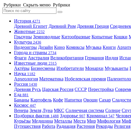
Рубрики
Скрыть меню
Рубрики
История
4271
Древний Египет
Древний Рим
Древняя Греция
Средневек
Животные
2232
Грызуны
Земноводные
Китообразные
Копытные
Кошки
Культура
2436
Видеоигры
Дизайн
Кино
Комиксы
Музыка
Книги
Архит
Города и страны
2734
Флаги
Австралия
Великобритания
Германия
Индия
Испа
Известные люди
2315
Актёры
Бизнесмены
Изобретатели
Монархи
Музыканты
Наука
1182
Археология
Математика
Нобелевская премия
Палеонтоло
Россия
1430
Древняя Русь
Царская Россия
СССР
Перестройка
Соврем
Еда
881
Бананы
Картофель
Кофе
Напитки
Овощи
Сахар
Сладости
Космос
447
Венера
Земля
Луна
МКС
Солнечная система
Солнце
Спу
Подборки фактов
Здоровье
Криминал
Челове
1488
907
547
Курьёзы
Медицина
Металлы
Места
Мир
Мифология
Ми
Путешествия
Работа
Радиация
Растения
Рекорды
Религия