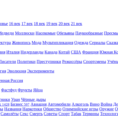
овье
16 век
17 век
18 век
19 век
20 век
21 век
Медведи
Моллюски
Насекомые
Обезьяны
Паукообразные
Пресм
ектура
Живопись
Мода
Мультипликация
Одежда
Сериалы
Сказк
ния
Италия
Нидерланды
Канада
Китай
США
Франция
Южная Ко
Писатели
Политики
Преступники
Режиссёры
Спортсмены
Учён
гия
Эволюция
Эксперименты
енная Россия
Фастфуд
Фрукты
Яйца
тники
Уран
Чёрные дыры
к
Бизнес
Авиация
Автомобили
Алкоголь
Вино
Война
Де
1428
597
фы
Названия
Наркотики
Общество
Олимпийские игры
Оружие
О
Самолёты
Секс
Смерть
Советы
Спорт
Табак
Термины
Технолог