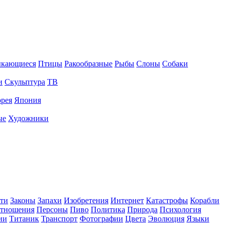
ыкающиеся
Птицы
Ракообразные
Рыбы
Слоны
Собаки
и
Скульптура
ТВ
рея
Япония
ые
Художники
ти
Законы
Запахи
Изобретения
Интернет
Катастрофы
Корабли
тношения
Персоны
Пиво
Политика
Природа
Психология
ии
Титаник
Транспорт
Фотографии
Цвета
Эволюция
Языки