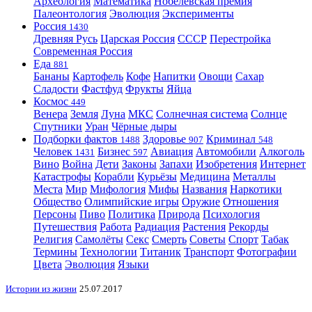
Археология
Математика
Нобелевская премия
Палеонтология
Эволюция
Эксперименты
Россия
1430
Древняя Русь
Царская Россия
СССР
Перестройка
Современная Россия
Еда
881
Бананы
Картофель
Кофе
Напитки
Овощи
Сахар
Сладости
Фастфуд
Фрукты
Яйца
Космос
449
Венера
Земля
Луна
МКС
Солнечная система
Солнце
Спутники
Уран
Чёрные дыры
Подборки фактов
Здоровье
Криминал
1488
907
548
Человек
Бизнес
Авиация
Автомобили
Алкоголь
1431
597
Вино
Война
Дети
Законы
Запахи
Изобретения
Интернет
Катастрофы
Корабли
Курьёзы
Медицина
Металлы
Места
Мир
Мифология
Мифы
Названия
Наркотики
Общество
Олимпийские игры
Оружие
Отношения
Персоны
Пиво
Политика
Природа
Психология
Путешествия
Работа
Радиация
Растения
Рекорды
Религия
Самолёты
Секс
Смерть
Советы
Спорт
Табак
Термины
Технологии
Титаник
Транспорт
Фотографии
Цвета
Эволюция
Языки
Истории из жизни
25.07.2017