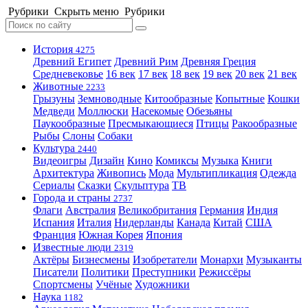
Рубрики
Скрыть меню
Рубрики
История
4275
Древний Египет
Древний Рим
Древняя Греция
Средневековье
16 век
17 век
18 век
19 век
20 век
21 век
Животные
2233
Грызуны
Земноводные
Китообразные
Копытные
Кошки
Медведи
Моллюски
Насекомые
Обезьяны
Паукообразные
Пресмыкающиеся
Птицы
Ракообразные
Рыбы
Слоны
Собаки
Культура
2440
Видеоигры
Дизайн
Кино
Комиксы
Музыка
Книги
Архитектура
Живопись
Мода
Мультипликация
Одежда
Сериалы
Сказки
Скульптура
ТВ
Города и страны
2737
Флаги
Австралия
Великобритания
Германия
Индия
Испания
Италия
Нидерланды
Канада
Китай
США
Франция
Южная Корея
Япония
Известные люди
2319
Актёры
Бизнесмены
Изобретатели
Монархи
Музыканты
Писатели
Политики
Преступники
Режиссёры
Спортсмены
Учёные
Художники
Наука
1182