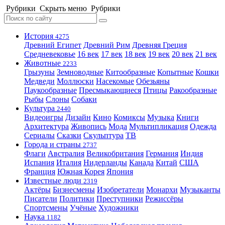
Рубрики
Скрыть меню
Рубрики
История
4275
Древний Египет
Древний Рим
Древняя Греция
Средневековье
16 век
17 век
18 век
19 век
20 век
21 век
Животные
2233
Грызуны
Земноводные
Китообразные
Копытные
Кошки
Медведи
Моллюски
Насекомые
Обезьяны
Паукообразные
Пресмыкающиеся
Птицы
Ракообразные
Рыбы
Слоны
Собаки
Культура
2440
Видеоигры
Дизайн
Кино
Комиксы
Музыка
Книги
Архитектура
Живопись
Мода
Мультипликация
Одежда
Сериалы
Сказки
Скульптура
ТВ
Города и страны
2737
Флаги
Австралия
Великобритания
Германия
Индия
Испания
Италия
Нидерланды
Канада
Китай
США
Франция
Южная Корея
Япония
Известные люди
2319
Актёры
Бизнесмены
Изобретатели
Монархи
Музыканты
Писатели
Политики
Преступники
Режиссёры
Спортсмены
Учёные
Художники
Наука
1182