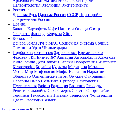
Археология
Математика
Нобелевская премия
Палеонтология
Эволюция
Эксперименты
Россия
1430
Древняя Русь
Царская Россия
СССР
Перестройка
Современная Россия
Еда
881
Бананы
Картофель
Кофе
Напитки
Овощи
Сахар
Сладости
Фастфуд
Фрукты
Яйца
Космос
449
Венера
Земля
Луна
МКС
Солнечная система
Солнце
Спутники
Уран
Чёрные дыры
Подборки фактов
Здоровье
Криминал
1488
907
548
Человек
Бизнес
Авиация
Автомобили
Алкоголь
1431
597
Вино
Война
Дети
Законы
Запахи
Изобретения
Интернет
Катастрофы
Корабли
Курьёзы
Медицина
Металлы
Места
Мир
Мифология
Мифы
Названия
Наркотики
Общество
Олимпийские игры
Оружие
Отношения
Персоны
Пиво
Политика
Природа
Психология
Путешествия
Работа
Радиация
Растения
Рекорды
Религия
Самолёты
Секс
Смерть
Советы
Спорт
Табак
Термины
Технологии
Титаник
Транспорт
Фотографии
Цвета
Эволюция
Языки
Истории из жизни
08.03.2018