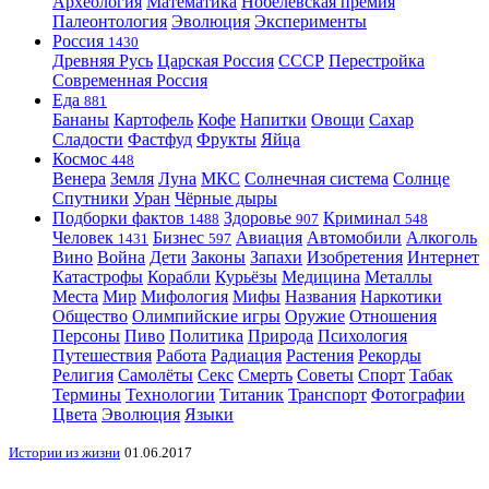
Археология
Математика
Нобелевская премия
Палеонтология
Эволюция
Эксперименты
Россия
1430
Древняя Русь
Царская Россия
СССР
Перестройка
Современная Россия
Еда
881
Бананы
Картофель
Кофе
Напитки
Овощи
Сахар
Сладости
Фастфуд
Фрукты
Яйца
Космос
448
Венера
Земля
Луна
МКС
Солнечная система
Солнце
Спутники
Уран
Чёрные дыры
Подборки фактов
Здоровье
Криминал
1488
907
548
Человек
Бизнес
Авиация
Автомобили
Алкоголь
1431
597
Вино
Война
Дети
Законы
Запахи
Изобретения
Интернет
Катастрофы
Корабли
Курьёзы
Медицина
Металлы
Места
Мир
Мифология
Мифы
Названия
Наркотики
Общество
Олимпийские игры
Оружие
Отношения
Персоны
Пиво
Политика
Природа
Психология
Путешествия
Работа
Радиация
Растения
Рекорды
Религия
Самолёты
Секс
Смерть
Советы
Спорт
Табак
Термины
Технологии
Титаник
Транспорт
Фотографии
Цвета
Эволюция
Языки
Истории из жизни
01.06.2017