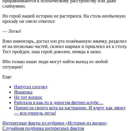
приравниваются к психическому расстройству или даже
слабоумию.
Но герой нашей истории не растерялся. На столь необычную
просьбу он смело ответил:
— Легко!
Взял инвентарь, достал изо рта пожёванную жвачку, разделил
её на несколько частей, склеил шарики и приклеил их к столу.
Тест пройден, наш герой доволен, немцы в шоке.
Ибо только наши люди могут найти выход из любой
ситуации!
Еще:
Напугал соседку
Яишенка
Не тот вопрос
Работала я как-то в дорогом фитнес-клубе…
Принесла своего кота на кастрацию. И вдруг как ляпну
— вся очередь легла!
Интересные факты из рубрики «Истории из жизни»
Случайная подборка интересных фактов