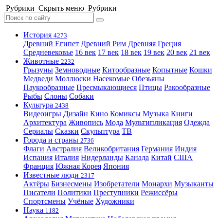
Рубрики
Скрыть меню
Рубрики
История
4273
Древний Египет
Древний Рим
Древняя Греция
Средневековье
16 век
17 век
18 век
19 век
20 век
21 век
Животные
2232
Грызуны
Земноводные
Китообразные
Копытные
Кошки
Медведи
Моллюски
Насекомые
Обезьяны
Паукообразные
Пресмыкающиеся
Птицы
Ракообразные
Рыбы
Слоны
Собаки
Культура
2438
Видеоигры
Дизайн
Кино
Комиксы
Музыка
Книги
Архитектура
Живопись
Мода
Мультипликация
Одежда
Сериалы
Сказки
Скульптура
ТВ
Города и страны
2736
Флаги
Австралия
Великобритания
Германия
Индия
Испания
Италия
Нидерланды
Канада
Китай
США
Франция
Южная Корея
Япония
Известные люди
2317
Актёры
Бизнесмены
Изобретатели
Монархи
Музыканты
Писатели
Политики
Преступники
Режиссёры
Спортсмены
Учёные
Художники
Наука
1182