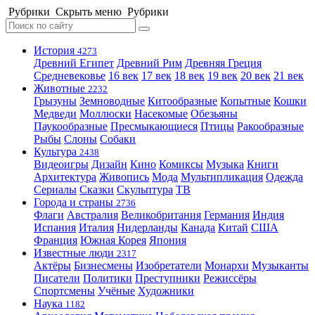
Рубрики
Скрыть меню
Рубрики
История
4273
Древний Египет
Древний Рим
Древняя Греция
Средневековье
16 век
17 век
18 век
19 век
20 век
21 век
Животные
2232
Грызуны
Земноводные
Китообразные
Копытные
Кошки
Медведи
Моллюски
Насекомые
Обезьяны
Паукообразные
Пресмыкающиеся
Птицы
Ракообразные
Рыбы
Слоны
Собаки
Культура
2438
Видеоигры
Дизайн
Кино
Комиксы
Музыка
Книги
Архитектура
Живопись
Мода
Мультипликация
Одежда
Сериалы
Сказки
Скульптура
ТВ
Города и страны
2736
Флаги
Австралия
Великобритания
Германия
Индия
Испания
Италия
Нидерланды
Канада
Китай
США
Франция
Южная Корея
Япония
Известные люди
2317
Актёры
Бизнесмены
Изобретатели
Монархи
Музыканты
Писатели
Политики
Преступники
Режиссёры
Спортсмены
Учёные
Художники
Наука
1182