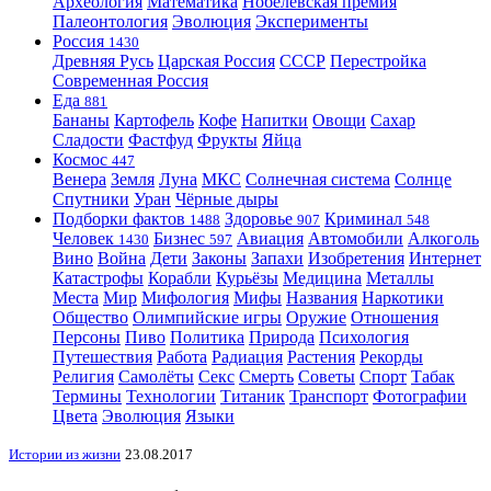
Археология
Математика
Нобелевская премия
Палеонтология
Эволюция
Эксперименты
Россия
1430
Древняя Русь
Царская Россия
СССР
Перестройка
Современная Россия
Еда
881
Бананы
Картофель
Кофе
Напитки
Овощи
Сахар
Сладости
Фастфуд
Фрукты
Яйца
Космос
447
Венера
Земля
Луна
МКС
Солнечная система
Солнце
Спутники
Уран
Чёрные дыры
Подборки фактов
Здоровье
Криминал
1488
907
548
Человек
Бизнес
Авиация
Автомобили
Алкоголь
1430
597
Вино
Война
Дети
Законы
Запахи
Изобретения
Интернет
Катастрофы
Корабли
Курьёзы
Медицина
Металлы
Места
Мир
Мифология
Мифы
Названия
Наркотики
Общество
Олимпийские игры
Оружие
Отношения
Персоны
Пиво
Политика
Природа
Психология
Путешествия
Работа
Радиация
Растения
Рекорды
Религия
Самолёты
Секс
Смерть
Советы
Спорт
Табак
Термины
Технологии
Титаник
Транспорт
Фотографии
Цвета
Эволюция
Языки
Истории из жизни
23.08.2017