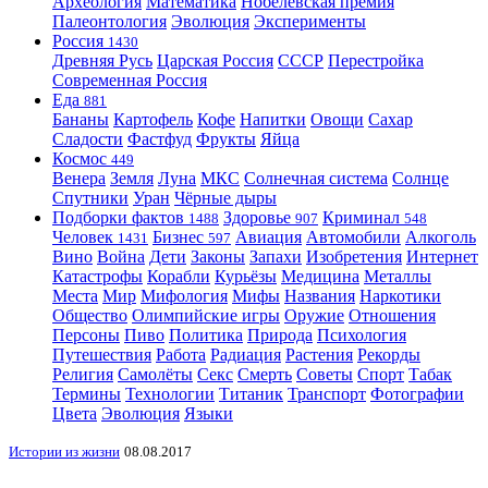
Археология
Математика
Нобелевская премия
Палеонтология
Эволюция
Эксперименты
Россия
1430
Древняя Русь
Царская Россия
СССР
Перестройка
Современная Россия
Еда
881
Бананы
Картофель
Кофе
Напитки
Овощи
Сахар
Сладости
Фастфуд
Фрукты
Яйца
Космос
449
Венера
Земля
Луна
МКС
Солнечная система
Солнце
Спутники
Уран
Чёрные дыры
Подборки фактов
Здоровье
Криминал
1488
907
548
Человек
Бизнес
Авиация
Автомобили
Алкоголь
1431
597
Вино
Война
Дети
Законы
Запахи
Изобретения
Интернет
Катастрофы
Корабли
Курьёзы
Медицина
Металлы
Места
Мир
Мифология
Мифы
Названия
Наркотики
Общество
Олимпийские игры
Оружие
Отношения
Персоны
Пиво
Политика
Природа
Психология
Путешествия
Работа
Радиация
Растения
Рекорды
Религия
Самолёты
Секс
Смерть
Советы
Спорт
Табак
Термины
Технологии
Титаник
Транспорт
Фотографии
Цвета
Эволюция
Языки
Истории из жизни
08.08.2017