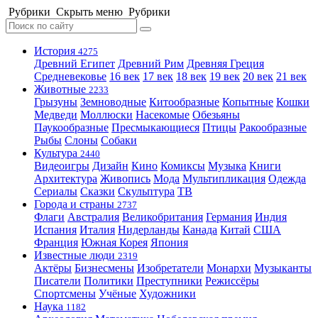
Рубрики
Скрыть меню
Рубрики
История
4275
Древний Египет
Древний Рим
Древняя Греция
Средневековье
16 век
17 век
18 век
19 век
20 век
21 век
Животные
2233
Грызуны
Земноводные
Китообразные
Копытные
Кошки
Медведи
Моллюски
Насекомые
Обезьяны
Паукообразные
Пресмыкающиеся
Птицы
Ракообразные
Рыбы
Слоны
Собаки
Культура
2440
Видеоигры
Дизайн
Кино
Комиксы
Музыка
Книги
Архитектура
Живопись
Мода
Мультипликация
Одежда
Сериалы
Сказки
Скульптура
ТВ
Города и страны
2737
Флаги
Австралия
Великобритания
Германия
Индия
Испания
Италия
Нидерланды
Канада
Китай
США
Франция
Южная Корея
Япония
Известные люди
2319
Актёры
Бизнесмены
Изобретатели
Монархи
Музыканты
Писатели
Политики
Преступники
Режиссёры
Спортсмены
Учёные
Художники
Наука
1182