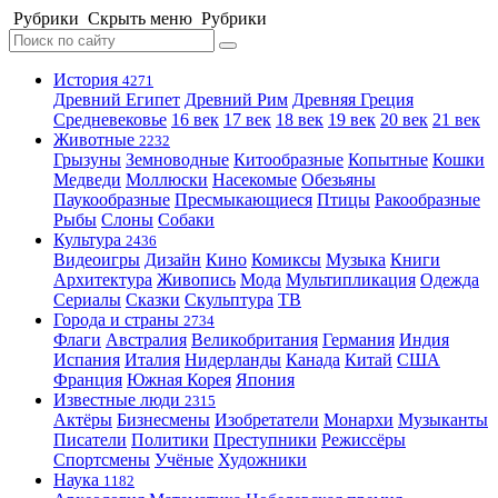
Рубрики
Скрыть меню
Рубрики
История
4271
Древний Египет
Древний Рим
Древняя Греция
Средневековье
16 век
17 век
18 век
19 век
20 век
21 век
Животные
2232
Грызуны
Земноводные
Китообразные
Копытные
Кошки
Медведи
Моллюски
Насекомые
Обезьяны
Паукообразные
Пресмыкающиеся
Птицы
Ракообразные
Рыбы
Слоны
Собаки
Культура
2436
Видеоигры
Дизайн
Кино
Комиксы
Музыка
Книги
Архитектура
Живопись
Мода
Мультипликация
Одежда
Сериалы
Сказки
Скульптура
ТВ
Города и страны
2734
Флаги
Австралия
Великобритания
Германия
Индия
Испания
Италия
Нидерланды
Канада
Китай
США
Франция
Южная Корея
Япония
Известные люди
2315
Актёры
Бизнесмены
Изобретатели
Монархи
Музыканты
Писатели
Политики
Преступники
Режиссёры
Спортсмены
Учёные
Художники
Наука
1182