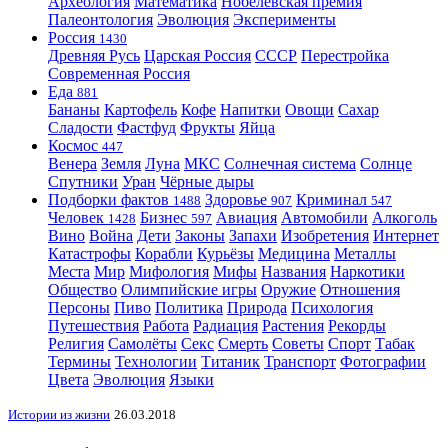
Археология
Математика
Нобелевская премия
Палеонтология
Эволюция
Эксперименты
Россия
1430
Древняя Русь
Царская Россия
СССР
Перестройка
Современная Россия
Еда
881
Бананы
Картофель
Кофе
Напитки
Овощи
Сахар
Сладости
Фастфуд
Фрукты
Яйца
Космос
447
Венера
Земля
Луна
МКС
Солнечная система
Солнце
Спутники
Уран
Чёрные дыры
Подборки фактов
Здоровье
Криминал
1488
907
547
Человек
Бизнес
Авиация
Автомобили
Алкоголь
1428
597
Вино
Война
Дети
Законы
Запахи
Изобретения
Интернет
Катастрофы
Корабли
Курьёзы
Медицина
Металлы
Места
Мир
Мифология
Мифы
Названия
Наркотики
Общество
Олимпийские игры
Оружие
Отношения
Персоны
Пиво
Политика
Природа
Психология
Путешествия
Работа
Радиация
Растения
Рекорды
Религия
Самолёты
Секс
Смерть
Советы
Спорт
Табак
Термины
Технологии
Титаник
Транспорт
Фотографии
Цвета
Эволюция
Языки
Истории из жизни
26.03.2018