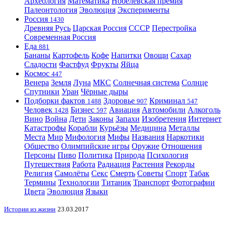
Археология
Математика
Нобелевская премия
Палеонтология
Эволюция
Эксперименты
Россия
1430
Древняя Русь
Царская Россия
СССР
Перестройка
Современная Россия
Еда
881
Бананы
Картофель
Кофе
Напитки
Овощи
Сахар
Сладости
Фастфуд
Фрукты
Яйца
Космос
447
Венера
Земля
Луна
МКС
Солнечная система
Солнце
Спутники
Уран
Чёрные дыры
Подборки фактов
Здоровье
Криминал
1488
907
547
Человек
Бизнес
Авиация
Автомобили
Алкоголь
1428
597
Вино
Война
Дети
Законы
Запахи
Изобретения
Интернет
Катастрофы
Корабли
Курьёзы
Медицина
Металлы
Места
Мир
Мифология
Мифы
Названия
Наркотики
Общество
Олимпийские игры
Оружие
Отношения
Персоны
Пиво
Политика
Природа
Психология
Путешествия
Работа
Радиация
Растения
Рекорды
Религия
Самолёты
Секс
Смерть
Советы
Спорт
Табак
Термины
Технологии
Титаник
Транспорт
Фотографии
Цвета
Эволюция
Языки
Истории из жизни
23.03.2017