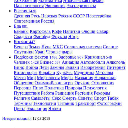
Археология
Математика
Нобелевская премия
Палеонтология
Эволюция
Эксперименты
Россия
1430
Древняя Русь
Царская Россия
СССР
Перестройка
Современная Россия
Еда
881
Бананы
Картофель
Кофе
Напитки
Овощи
Сахар
Сладости
Фастфуд
Фрукты
Яйца
Космос
447
Венера
Земля
Луна
МКС
Солнечная система
Солнце
Спутники
Уран
Чёрные дыры
Подборки фактов
Здоровье
Криминал
1488
907
548
Человек
Бизнес
Авиация
Автомобили
Алкоголь
1428
597
Вино
Война
Дети
Законы
Запахи
Изобретения
Интернет
Катастрофы
Корабли
Курьёзы
Медицина
Металлы
Места
Мир
Мифология
Мифы
Названия
Наркотики
Общество
Олимпийские игры
Оружие
Отношения
Персоны
Пиво
Политика
Природа
Психология
Путешествия
Работа
Радиация
Растения
Рекорды
Религия
Самолёты
Секс
Смерть
Советы
Спорт
Табак
Термины
Технологии
Титаник
Транспорт
Фотографии
Цвета
Эволюция
Языки
Истории из жизни
12.03.2018