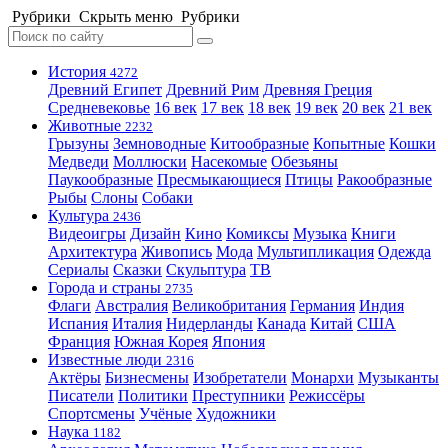
Рубрики
Скрыть меню
Рубрики
История
4272
Древний Египет
Древний Рим
Древняя Греция
Средневековье
16 век
17 век
18 век
19 век
20 век
21 век
Животные
2232
Грызуны
Земноводные
Китообразные
Копытные
Кошки
Медведи
Моллюски
Насекомые
Обезьяны
Паукообразные
Пресмыкающиеся
Птицы
Ракообразные
Рыбы
Слоны
Собаки
Культура
2436
Видеоигры
Дизайн
Кино
Комиксы
Музыка
Книги
Архитектура
Живопись
Мода
Мультипликация
Одежда
Сериалы
Сказки
Скульптура
ТВ
Города и страны
2735
Флаги
Австралия
Великобритания
Германия
Индия
Испания
Италия
Нидерланды
Канада
Китай
США
Франция
Южная Корея
Япония
Известные люди
2316
Актёры
Бизнесмены
Изобретатели
Монархи
Музыканты
Писатели
Политики
Преступники
Режиссёры
Спортсмены
Учёные
Художники
Наука
1182