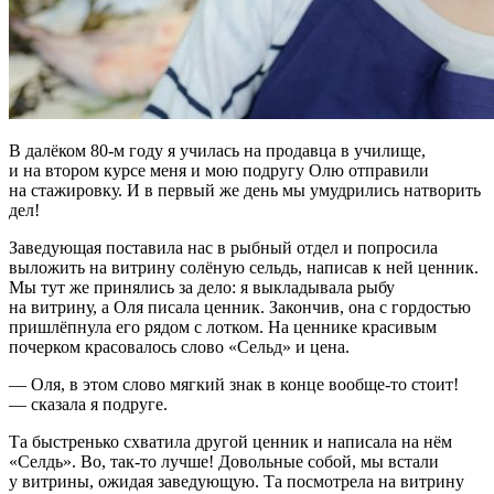
В далёком 80-м году я училась на продавца в училище,
и на втором курсе меня и мою подругу Олю отправили
на стажировку. И в первый же день мы умудрились натворить
дел!
Заведующая поставила нас в рыбный отдел и попросила
выложить на витрину солёную сельдь, написав к ней ценник.
Мы тут же принялись за дело: я выкладывала рыбу
на витрину, а Оля писала ценник. Закончив, она с гордостью
пришлёпнула его рядом с лотком. На ценнике красивым
почерком красовалось слово «Сельд» и цена.
— Оля, в этом слово мягкий знак в конце вообще-то стоит!
— сказала я подруге.
Та быстренько схватила другой ценник и написала на нём
«Селдь». Во, так-то лучше! Довольные собой, мы встали
у витрины, ожидая заведующую. Та посмотрела на витрину