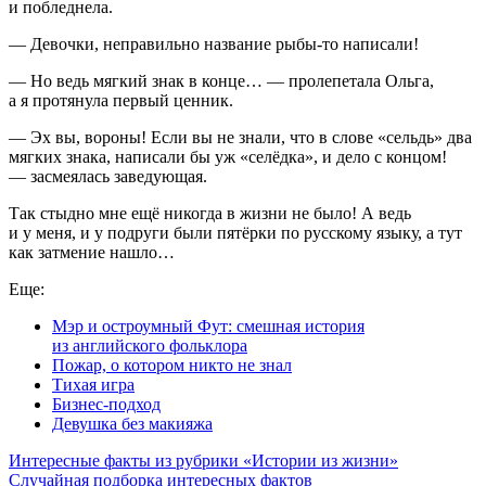
и побледнела.
— Девочки, неправильно название рыбы-то написали!
— Но ведь мягкий знак в конце… — пролепетала Ольга,
а я протянула первый ценник.
— Эх вы, вороны! Если вы не знали, что в слове «сельдь» два
мягких знака, написали бы уж «селёдка», и дело с концом!
— засмеялась заведующая.
Так стыдно мне ещё никогда в жизни не было! А ведь
и у меня, и у подруги были пятёрки по русскому языку, а тут
как затмение нашло…
Еще:
Мэр и остроумный Фут: смешная история
из английского фольклора
Пожар, о котором никто не знал
Тихая игра
Бизнес-подход
Девушка без макияжа
Интересные факты из рубрики «Истории из жизни»
Случайная подборка интересных фактов