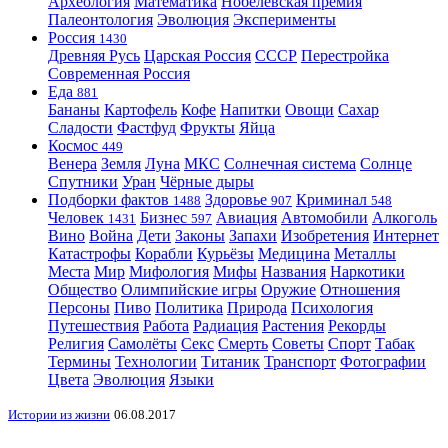
Археология
Математика
Нобелевская премия
Палеонтология
Эволюция
Эксперименты
Россия
1430
Древняя Русь
Царская Россия
СССР
Перестройка
Современная Россия
Еда
881
Бананы
Картофель
Кофе
Напитки
Овощи
Сахар
Сладости
Фастфуд
Фрукты
Яйца
Космос
449
Венера
Земля
Луна
МКС
Солнечная система
Солнце
Спутники
Уран
Чёрные дыры
Подборки фактов
Здоровье
Криминал
1488
907
548
Человек
Бизнес
Авиация
Автомобили
Алкоголь
1431
597
Вино
Война
Дети
Законы
Запахи
Изобретения
Интернет
Катастрофы
Корабли
Курьёзы
Медицина
Металлы
Места
Мир
Мифология
Мифы
Названия
Наркотики
Общество
Олимпийские игры
Оружие
Отношения
Персоны
Пиво
Политика
Природа
Психология
Путешествия
Работа
Радиация
Растения
Рекорды
Религия
Самолёты
Секс
Смерть
Советы
Спорт
Табак
Термины
Технологии
Титаник
Транспорт
Фотографии
Цвета
Эволюция
Языки
Истории из жизни
06.08.2017