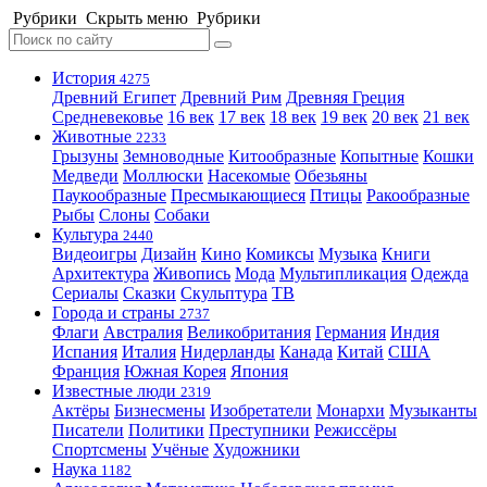
Рубрики
Скрыть меню
Рубрики
История
4275
Древний Египет
Древний Рим
Древняя Греция
Средневековье
16 век
17 век
18 век
19 век
20 век
21 век
Животные
2233
Грызуны
Земноводные
Китообразные
Копытные
Кошки
Медведи
Моллюски
Насекомые
Обезьяны
Паукообразные
Пресмыкающиеся
Птицы
Ракообразные
Рыбы
Слоны
Собаки
Культура
2440
Видеоигры
Дизайн
Кино
Комиксы
Музыка
Книги
Архитектура
Живопись
Мода
Мультипликация
Одежда
Сериалы
Сказки
Скульптура
ТВ
Города и страны
2737
Флаги
Австралия
Великобритания
Германия
Индия
Испания
Италия
Нидерланды
Канада
Китай
США
Франция
Южная Корея
Япония
Известные люди
2319
Актёры
Бизнесмены
Изобретатели
Монархи
Музыканты
Писатели
Политики
Преступники
Режиссёры
Спортсмены
Учёные
Художники
Наука
1182