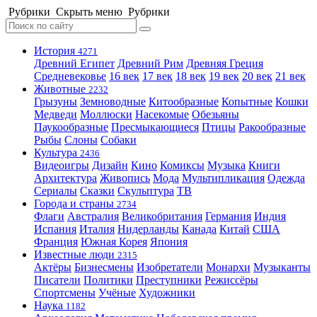
Рубрики
Скрыть меню
Рубрики
История
4271
Древний Египет
Древний Рим
Древняя Греция
Средневековье
16 век
17 век
18 век
19 век
20 век
21 век
Животные
2232
Грызуны
Земноводные
Китообразные
Копытные
Кошки
Медведи
Моллюски
Насекомые
Обезьяны
Паукообразные
Пресмыкающиеся
Птицы
Ракообразные
Рыбы
Слоны
Собаки
Культура
2436
Видеоигры
Дизайн
Кино
Комиксы
Музыка
Книги
Архитектура
Живопись
Мода
Мультипликация
Одежда
Сериалы
Сказки
Скульптура
ТВ
Города и страны
2734
Флаги
Австралия
Великобритания
Германия
Индия
Испания
Италия
Нидерланды
Канада
Китай
США
Франция
Южная Корея
Япония
Известные люди
2315
Актёры
Бизнесмены
Изобретатели
Монархи
Музыканты
Писатели
Политики
Преступники
Режиссёры
Спортсмены
Учёные
Художники
Наука
1182