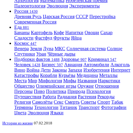
Археология
Математика
Нобелевская премия
Палеонтология
Эволюция
Эксперименты
Россия
1430
Древняя Русь
Царская Россия
СССР
Перестройка
Современная Россия
Еда
881
Бананы
Картофель
Кофе
Напитки
Овощи
Сахар
Сладости
Фастфуд
Фрукты
Яйца
Космос
447
Венера
Земля
Луна
МКС
Солнечная система
Солнце
Спутники
Уран
Чёрные дыры
Подборки фактов
Здоровье
Криминал
1488
907
547
Человек
Бизнес
Авиация
Автомобили
Алкоголь
1428
597
Вино
Война
Дети
Законы
Запахи
Изобретения
Интернет
Катастрофы
Корабли
Курьёзы
Медицина
Металлы
Места
Мир
Мифология
Мифы
Названия
Наркотики
Общество
Олимпийские игры
Оружие
Отношения
Персоны
Пиво
Политика
Природа
Психология
Путешествия
Работа
Радиация
Растения
Рекорды
Религия
Самолёты
Секс
Смерть
Советы
Спорт
Табак
Термины
Технологии
Титаник
Транспорт
Фотографии
Цвета
Эволюция
Языки
Истории из жизни
07.02.2018