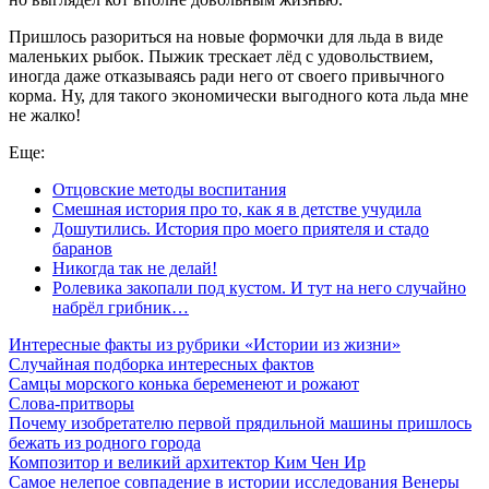
Пришлось разориться на новые формочки для льда в виде
маленьких рыбок. Пыжик трескает лёд с удовольствием,
иногда даже отказываясь ради него от своего привычного
корма. Ну, для такого экономически выгодного кота льда мне
не жалко!
Еще:
Отцовские методы воспитания
Смешная история про то, как я в детстве учудила
Дошутились. История про моего приятеля и стадо
баранов
Никогда так не делай!
Ролевика закопали под кустом. И тут на него случайно
набрёл грибник…
Интересные факты из рубрики «Истории из жизни»
Случайная подборка интересных фактов
Самцы морского конька беременеют и рожают
Слова-притворы
Почему изобретателю первой прядильной машины пришлось
бежать из родного города
Композитор и великий архитектор Ким Чен Ир
Самое нелепое совпадение в истории исследования Венеры