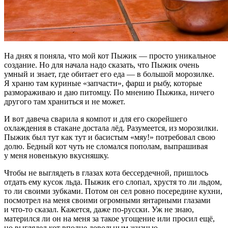
На днях я поняла, что мой кот Пыжик — просто уникальное
создание. Но для начала надо сказать, что Пыжик очень
умный и знает, где обитает его еда — в большой морозилке.
Я храню там куриные «запчасти», фарш и рыбу, которые
размораживаю и даю питомцу. По мнению Пыжика, ничего
другого там храниться и не может.
И вот давеча сварила я компот и для его скорейшего
охлаждения в стакане достала лёд. Разумеется, из морозилки.
Пыжик был тут как тут и басистым «мяу!» потребовал свою
долю. Бедный кот чуть не сломался пополам, выпрашивая
у меня новенькую вкусняшку.
Чтобы не выглядеть в глазах кота бессердечной, пришлось
отдать ему кусок льда. Пыжик его слопал, хрустя то ли льдом,
то ли своими зубками. Потом он сел ровно посередине кухни,
посмотрел на меня своими огромными янтарными глазами
и что-то сказал. Кажется, даже по-русски. Уж не знаю,
матерился ли он на меня за такое угощение или просил ещё,
но выглядел кот вполне довольным жизнью.