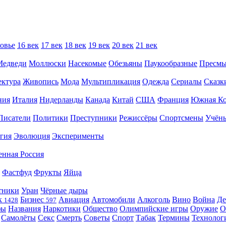
овье
16 век
17 век
18 век
19 век
20 век
21 век
Медведи
Моллюски
Насекомые
Обезьяны
Паукообразные
Пресм
ектура
Живопись
Мода
Мультипликация
Одежда
Сериалы
Сказк
ния
Италия
Нидерланды
Канада
Китай
США
Франция
Южная Ко
Писатели
Политики
Преступники
Режиссёры
Спортсмены
Учён
гия
Эволюция
Эксперименты
енная Россия
Фастфуд
Фрукты
Яйца
тники
Уран
Чёрные дыры
к
Бизнес
Авиация
Автомобили
Алкоголь
Вино
Война
Де
1428
597
фы
Названия
Наркотики
Общество
Олимпийские игры
Оружие
О
Самолёты
Секс
Смерть
Советы
Спорт
Табак
Термины
Технолог