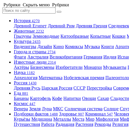
Рубрики
Скрыть меню
Рубрики
История
4270
Древний Египет
Древний Рим
Древняя Греция
Средневек
Животные
2232
Грызуны
Земноводные
Китообразные
Копытные
Кошки
Культура
2435
Видеоигры
Дизайн
Кино
Комиксы
Музыка
Книги
Архит
Города и страны
2734
Флаги
Австралия
Великобритания
Германия
Индия
Испа
Известные люди
2314
Актёры
Бизнесмены
Изобретатели
Монархи
Музыканты
Наука
1182
Археология
Математика
Нобелевская премия
Палеонтоло
Россия
1430
Древняя Русь
Царская Россия
СССР
Перестройка
Соврем
Еда
881
Бананы
Картофель
Кофе
Напитки
Овощи
Сахар
Сладости
Космос
447
Венера
Земля
Луна
МКС
Солнечная система
Солнце
Спу
Подборки фактов
Здоровье
Криминал
Челове
1488
907
547
Курьёзы
Медицина
Металлы
Места
Мир
Мифология
Ми
Путешествия
Работа
Радиация
Растения
Рекорды
Религия