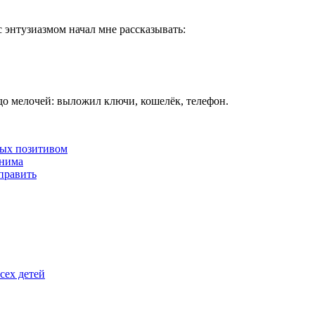
 энтузиазмом начал мне рассказывать:
ё до мелочей: выложил ключи, кошелёк, телефон.
ных позитивом
онима
править
сех детей