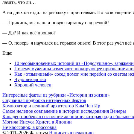
лазить, что ли…
А на днях он ездил на рыбалку с приятелями. По возвращении с
— Прикинь, мы нашли новую тарзанку над речкой!
— Да? И как всё прошло?
— О, поверь, я научился на горьком опыте! В этот раз учёл вс
Еще:
10 необыкновенных историй из «Подслушано», заряжен
Почему мужчины изменяют: шокирующее признание ан
Как «отзывчивый» сосед помог мне перебои со светом ис
Чудо-лекарство
Хороший человек
Интересные факты из рубрики «Истории из жизни»
Случайная подборка интересных фактов
Композитор и великий архитектор Ким Чен Ир
Самое нелепое совпадение в истории исследования Венеры
Канадец пообещал состояние женщине, которая родит больше в
Могила Иисуса Христа в Японии
Не кроссовок, а кроссовка
© 2011–2026 Фактрум
Написать в редакцию