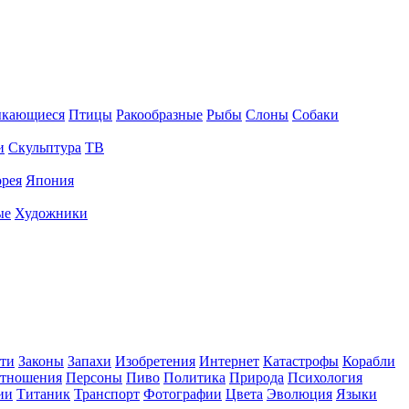
ыкающиеся
Птицы
Ракообразные
Рыбы
Слоны
Собаки
и
Скульптура
ТВ
рея
Япония
ые
Художники
ти
Законы
Запахи
Изобретения
Интернет
Катастрофы
Корабли
тношения
Персоны
Пиво
Политика
Природа
Психология
ии
Титаник
Транспорт
Фотографии
Цвета
Эволюция
Языки