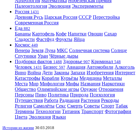
Археология
Математика
Нобелевская премия
Палеонтология
Эволюция
Эксперименты
Россия
1431
Древняя Русь
Царская Россия
СССР
Перестройка
Современная Россия
Еда
882
Бананы
Картофель
Кофе
Напитки
Овощи
Сахар
Сладости
Фастфуд
Фрукты
Яйца
Космос
449
Венера
Земля
Луна
МКС
Солнечная система
Солнце
Спутники
Уран
Чёрные дыры
Подборки фактов
Здоровье
Криминал
1488
907
548
Человек
Бизнес
Авиация
Автомобили
Алкоголь
1431
597
Вино
Война
Дети
Законы
Запахи
Изобретения
Интернет
Катастрофы
Корабли
Курьёзы
Медицина
Металлы
Места
Мир
Мифология
Мифы
Названия
Наркотики
Общество
Олимпийские игры
Оружие
Отношения
Персоны
Пиво
Политика
Природа
Психология
Путешествия
Работа
Радиация
Растения
Рекорды
Религия
Самолёты
Секс
Смерть
Советы
Спорт
Табак
Термины
Технологии
Титаник
Транспорт
Фотографии
Цвета
Эволюция
Языки
Истории из жизни
30.03.2018