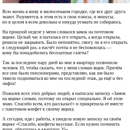
Всю жизнь я живу в малюсеньком городке, где все друг друга
знают. Разумеется, в этом есть и свои плюсы, и минусы,
но в целом я всем довольна и никуда уезжать не собираюсь.
На прошлой неделе у меня сломался замок на почтовом
ящике. Целый час я пыталась его открыть, а когда открыла,
решила не закрывать. Было непонятно, смогу ли я его открыть
в следующий раз, а насчёт почты я не беспокоилась —
кому бы понадобились бесплатные газеты?
Так за последние пару дней ко мне в квартиру позвонили
человек 10, чтобы сказать, что у меня сломан ящик. Причём
все они были пенсионерами, представляю, как им было
тяжело подниматься ко мне на последний этаж, да ещё и без
лифта!
Пожалев всех этих добрых людей, я написала записку «Замок
на ящике сломан, поэтому он открыт специально. Я об этом
знаю. Спасибо всем, кто рассказал!» и прикрепила её вместе
с пакетиком конфет к своему ящику.
А сегодня, идя с работы, я увидела новую записку на своём
ящике «Спасибо, конфеты вкусные. Если нужно починить
ящик, обратитесь в квартиру 35».