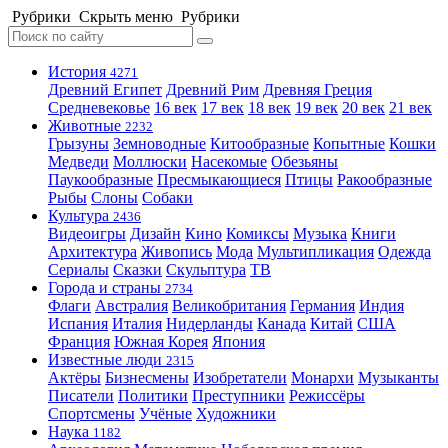
Рубрики
Скрыть меню
Рубрики
История
4271
Древний Египет
Древний Рим
Древняя Греция
Средневековье
16 век
17 век
18 век
19 век
20 век
21 век
Животные
2232
Грызуны
Земноводные
Китообразные
Копытные
Кошки
Медведи
Моллюски
Насекомые
Обезьяны
Паукообразные
Пресмыкающиеся
Птицы
Ракообразные
Рыбы
Слоны
Собаки
Культура
2436
Видеоигры
Дизайн
Кино
Комиксы
Музыка
Книги
Архитектура
Живопись
Мода
Мультипликация
Одежда
Сериалы
Сказки
Скульптура
ТВ
Города и страны
2734
Флаги
Австралия
Великобритания
Германия
Индия
Испания
Италия
Нидерланды
Канада
Китай
США
Франция
Южная Корея
Япония
Известные люди
2315
Актёры
Бизнесмены
Изобретатели
Монархи
Музыканты
Писатели
Политики
Преступники
Режиссёры
Спортсмены
Учёные
Художники
Наука
1182