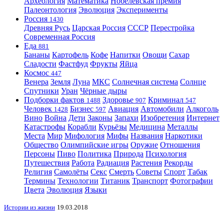
Археология
Математика
Нобелевская премия
Палеонтология
Эволюция
Эксперименты
Россия
1430
Древняя Русь
Царская Россия
СССР
Перестройка
Современная Россия
Еда
881
Бананы
Картофель
Кофе
Напитки
Овощи
Сахар
Сладости
Фастфуд
Фрукты
Яйца
Космос
447
Венера
Земля
Луна
МКС
Солнечная система
Солнце
Спутники
Уран
Чёрные дыры
Подборки фактов
Здоровье
Криминал
1488
907
547
Человек
Бизнес
Авиация
Автомобили
Алкоголь
1428
597
Вино
Война
Дети
Законы
Запахи
Изобретения
Интернет
Катастрофы
Корабли
Курьёзы
Медицина
Металлы
Места
Мир
Мифология
Мифы
Названия
Наркотики
Общество
Олимпийские игры
Оружие
Отношения
Персоны
Пиво
Политика
Природа
Психология
Путешествия
Работа
Радиация
Растения
Рекорды
Религия
Самолёты
Секс
Смерть
Советы
Спорт
Табак
Термины
Технологии
Титаник
Транспорт
Фотографии
Цвета
Эволюция
Языки
Истории из жизни
19.03.2018