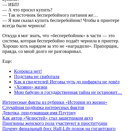
— ИБП!
— А что просил купить?
— Так источник бесперебойного питания же…
— Я вам сказал купить бесперебойник! Чтобы в принтере
всегда были чернила!
Откуда я мог знать, что «бесперебойник» в части — это
система, которая бесперебойно подаёт чернила в принтер.
Хорошо хоть нарядом за это не «наградили». Прапорщик,
правда, со мной долго не разговаривал.
Еще:
Ксерокса нет!
Подстава не сработала
Как я свидетелей Иеговы чуть до инфаркта не довёл
«Хозяин» жизни
Мою бабулю и государственная тайна не остановит…
Интересные факты из рубрики «Истории из жизни»
Случайная подборка интересных фактов
Девочка, придумавшая имя Плутону
Как автор «Челюстей» стал защитником акул
Пингвины женского пола участвуют в проституции
Почему финальный босс Half-Life похож на гигантского