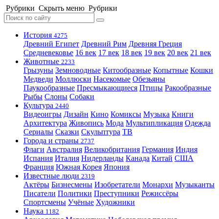
Рубрики
Скрыть меню
Рубрики
История
4275
Древний Египет
Древний Рим
Древняя Греция
Средневековье
16 век
17 век
18 век
19 век
20 век
21 век
Животные
2233
Грызуны
Земноводные
Китообразные
Копытные
Кошки
Медведи
Моллюски
Насекомые
Обезьяны
Паукообразные
Пресмыкающиеся
Птицы
Ракообразные
Рыбы
Слоны
Собаки
Культура
2440
Видеоигры
Дизайн
Кино
Комиксы
Музыка
Книги
Архитектура
Живопись
Мода
Мультипликация
Одежда
Сериалы
Сказки
Скульптура
ТВ
Города и страны
2737
Флаги
Австралия
Великобритания
Германия
Индия
Испания
Италия
Нидерланды
Канада
Китай
США
Франция
Южная Корея
Япония
Известные люди
2319
Актёры
Бизнесмены
Изобретатели
Монархи
Музыканты
Писатели
Политики
Преступники
Режиссёры
Спортсмены
Учёные
Художники
Наука
1182