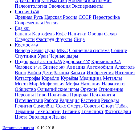
Археология
Математика
Нобелевская премия
Палеонтология
Эволюция
Эксперименты
Россия
1430
Древняя Русь
Царская Россия
СССР
Перестройка
Современная Россия
Еда
881
Бананы
Картофель
Кофе
Напитки
Овощи
Сахар
Сладости
Фастфуд
Фрукты
Яйца
Космос
449
Венера
Земля
Луна
МКС
Солнечная система
Солнце
Спутники
Уран
Чёрные дыры
Подборки фактов
Здоровье
Криминал
1488
907
548
Человек
Бизнес
Авиация
Автомобили
Алкоголь
1431
597
Вино
Война
Дети
Законы
Запахи
Изобретения
Интернет
Катастрофы
Корабли
Курьёзы
Медицина
Металлы
Места
Мир
Мифология
Мифы
Названия
Наркотики
Общество
Олимпийские игры
Оружие
Отношения
Персоны
Пиво
Политика
Природа
Психология
Путешествия
Работа
Радиация
Растения
Рекорды
Религия
Самолёты
Секс
Смерть
Советы
Спорт
Табак
Термины
Технологии
Титаник
Транспорт
Фотографии
Цвета
Эволюция
Языки
Истории из жизни
10.10.2018