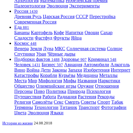
Археология
Математика
Нобелевская премия
Палеонтология
Эволюция
Эксперименты
Россия
1430
Древняя Русь
Царская Россия
СССР
Перестройка
Современная Россия
Еда
881
Бананы
Картофель
Кофе
Напитки
Овощи
Сахар
Сладости
Фастфуд
Фрукты
Яйца
Космос
448
Венера
Земля
Луна
МКС
Солнечная система
Солнце
Спутники
Уран
Чёрные дыры
Подборки фактов
Здоровье
Криминал
1488
907
548
Человек
Бизнес
Авиация
Автомобили
Алкоголь
1431
597
Вино
Война
Дети
Законы
Запахи
Изобретения
Интернет
Катастрофы
Корабли
Курьёзы
Медицина
Металлы
Места
Мир
Мифология
Мифы
Названия
Наркотики
Общество
Олимпийские игры
Оружие
Отношения
Персоны
Пиво
Политика
Природа
Психология
Путешествия
Работа
Радиация
Растения
Рекорды
Религия
Самолёты
Секс
Смерть
Советы
Спорт
Табак
Термины
Технологии
Титаник
Транспорт
Фотографии
Цвета
Эволюция
Языки
Истории из жизни
24.08.2018