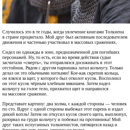
Случилось это в те годы, когда увлечение книгами Толкиена
в стране процветало. Мой друг был активным последователем
движения и частенько участвовал в массовых сражениях.
Сидел он однажды в зоне, предназначенной для погибших
персонажей. Ну, то есть, если во время действия судьи
засчитали «смерть», ты отправлялся досиживать в этот
отстойник. Рядом с другом парнишка латал кольчугу. Только
делал он это обычными нитками! Кое-как скрепив кольца,
он взялся за щит, у которого был отколот кусок. Восполнил
он этот кусок чёрным хлебным мякишем. Затем надел
кольчугу на голое тело, прихватил щит и направился
на массовое сражение.
Представьте картину: два холма, с каждой стороны — человек
по сто. Вдруг с одной стороны выбежал этот парень и издал
дикий вопль! Затем он откусил кусок своего щита, выплюнул,
разорвал на груди кольчугу и побежал на противника! Мой
друг таких испуганных толкиенистов, пятящихся назад и
бегущих что есть мочи, никогда не видел.