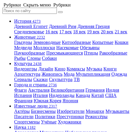
Рубрики
Скрыть меню
Рубрики
История
4273
Древний Египет
Древний Рим
Древняя Греция
Средневековье
16 век
17 век
18 век
19 век
20 век
21 век
Животные
2232
Грызуны
Земноводные
Китообразные
Копытные
Кошки
Медведи
Моллюски
Насекомые
Обезьяны
Паукообразные
Пресмыкающиеся
Птицы
Ракообразные
Рыбы
Слоны
Собаки
Культура
2438
Видеоигры
Дизайн
Кино
Комиксы
Музыка
Книги
Архитектура
Живопись
Мода
Мультипликация
Одежда
Сериалы
Сказки
Скульптура
ТВ
Города и страны
2736
Флаги
Австралия
Великобритания
Германия
Индия
Испания
Италия
Нидерланды
Канада
Китай
США
Франция
Южная Корея
Япония
Известные люди
2317
Актёры
Бизнесмены
Изобретатели
Монархи
Музыканты
Писатели
Политики
Преступники
Режиссёры
Спортсмены
Учёные
Художники
Наука
1182