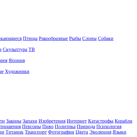
ыкающиеся
Птицы
Ракообразные
Рыбы
Слоны
Собаки
и
Скульптура
ТВ
рея
Япония
ые
Художники
ти
Законы
Запахи
Изобретения
Интернет
Катастрофы
Корабли
тношения
Персоны
Пиво
Политика
Природа
Психология
ии
Титаник
Транспорт
Фотографии
Цвета
Эволюция
Языки