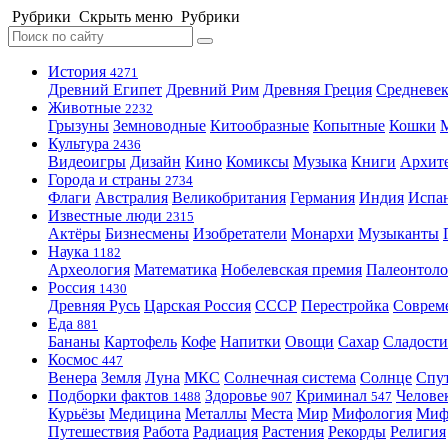
Рубрики
Скрыть меню
Рубрики
История
4271
Древний Египет
Древний Рим
Древняя Греция
Средневек
Животные
2232
Грызуны
Земноводные
Китообразные
Копытные
Кошки
Культура
2436
Видеоигры
Дизайн
Кино
Комиксы
Музыка
Книги
Архит
Города и страны
2734
Флаги
Австралия
Великобритания
Германия
Индия
Испа
Известные люди
2315
Актёры
Бизнесмены
Изобретатели
Монархи
Музыканты
Наука
1182
Археология
Математика
Нобелевская премия
Палеонтоло
Россия
1430
Древняя Русь
Царская Россия
СССР
Перестройка
Соврем
Еда
881
Бананы
Картофель
Кофе
Напитки
Овощи
Сахар
Сладости
Космос
447
Венера
Земля
Луна
МКС
Солнечная система
Солнце
Спу
Подборки фактов
Здоровье
Криминал
Челове
1488
907
547
Курьёзы
Медицина
Металлы
Места
Мир
Мифология
Ми
Путешествия
Работа
Радиация
Растения
Рекорды
Религия