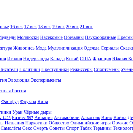
овье
16 век
17 век
18 век
19 век
20 век
21 век
Медведи
Моллюски
Насекомые
Обезьяны
Паукообразные
Пресм
ектура
Живопись
Мода
Мультипликация
Одежда
Сериалы
Сказк
ния
Италия
Нидерланды
Канада
Китай
США
Франция
Южная Ко
Писатели
Политики
Преступники
Режиссёры
Спортсмены
Учён
гия
Эволюция
Эксперименты
енная Россия
Фастфуд
Фрукты
Яйца
тники
Уран
Чёрные дыры
к
Бизнес
Авиация
Автомобили
Алкоголь
Вино
Война
Де
1428
597
фы
Названия
Наркотики
Общество
Олимпийские игры
Оружие
О
Самолёты
Секс
Смерть
Советы
Спорт
Табак
Термины
Технолог