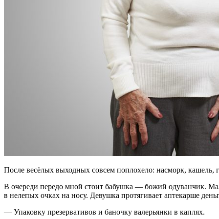
После весёлых выходных совсем поплохело: насморк, кашель, г
В очереди передо мной стоит бабушка — божий одуванчик. Мале
в нелепых очках на носу. Девушка протягивает аптекарше деньг
— Упаковку презервативов и баночку валерьянки в каплях.