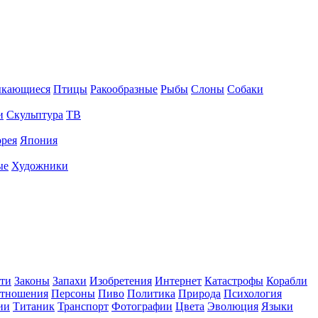
ыкающиеся
Птицы
Ракообразные
Рыбы
Слоны
Собаки
и
Скульптура
ТВ
рея
Япония
ые
Художники
ти
Законы
Запахи
Изобретения
Интернет
Катастрофы
Корабли
тношения
Персоны
Пиво
Политика
Природа
Психология
ии
Титаник
Транспорт
Фотографии
Цвета
Эволюция
Языки