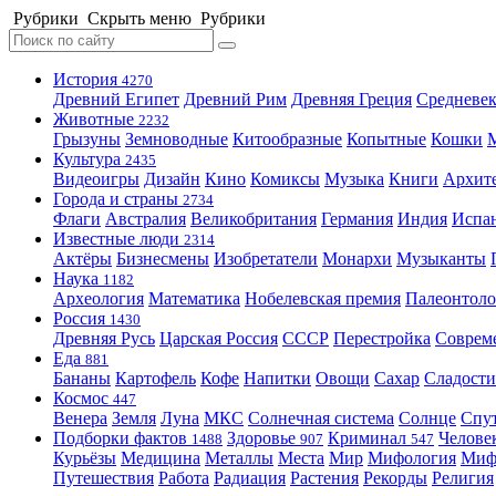
Рубрики
Скрыть меню
Рубрики
История
4270
Древний Египет
Древний Рим
Древняя Греция
Средневек
Животные
2232
Грызуны
Земноводные
Китообразные
Копытные
Кошки
Культура
2435
Видеоигры
Дизайн
Кино
Комиксы
Музыка
Книги
Архит
Города и страны
2734
Флаги
Австралия
Великобритания
Германия
Индия
Испа
Известные люди
2314
Актёры
Бизнесмены
Изобретатели
Монархи
Музыканты
Наука
1182
Археология
Математика
Нобелевская премия
Палеонтоло
Россия
1430
Древняя Русь
Царская Россия
СССР
Перестройка
Соврем
Еда
881
Бананы
Картофель
Кофе
Напитки
Овощи
Сахар
Сладости
Космос
447
Венера
Земля
Луна
МКС
Солнечная система
Солнце
Спу
Подборки фактов
Здоровье
Криминал
Челове
1488
907
547
Курьёзы
Медицина
Металлы
Места
Мир
Мифология
Ми
Путешествия
Работа
Радиация
Растения
Рекорды
Религия