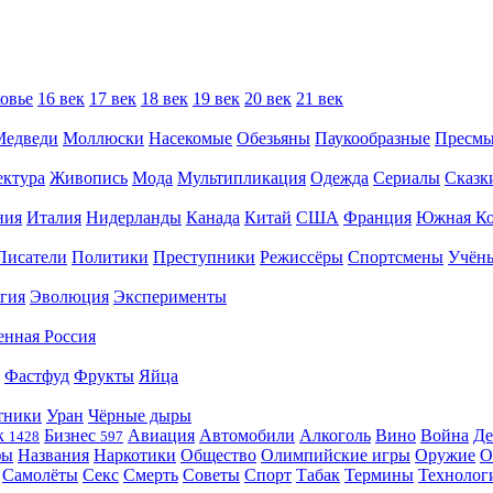
овье
16 век
17 век
18 век
19 век
20 век
21 век
Медведи
Моллюски
Насекомые
Обезьяны
Паукообразные
Пресм
ектура
Живопись
Мода
Мультипликация
Одежда
Сериалы
Сказк
ния
Италия
Нидерланды
Канада
Китай
США
Франция
Южная Ко
Писатели
Политики
Преступники
Режиссёры
Спортсмены
Учён
гия
Эволюция
Эксперименты
енная Россия
Фастфуд
Фрукты
Яйца
тники
Уран
Чёрные дыры
к
Бизнес
Авиация
Автомобили
Алкоголь
Вино
Война
Де
1428
597
фы
Названия
Наркотики
Общество
Олимпийские игры
Оружие
О
Самолёты
Секс
Смерть
Советы
Спорт
Табак
Термины
Технолог