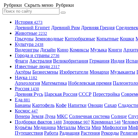
Рубрики
Скрыть меню
Рубрики
История
4273
Древний Египет
Древний Рим
Древняя Греция
Средневек
Животные
2232
Грызуны
Земноводные
Китообразные
Копытные
Кошки
Культура
2438
Видеоигры
Дизайн
Кино
Комиксы
Музыка
Книги
Архит
Города и страны
2736
Флаги
Австралия
Великобритания
Германия
Индия
Испа
Известные люди
2317
Актёры
Бизнесмены
Изобретатели
Монархи
Музыканты
Наука
1182
Археология
Математика
Нобелевская премия
Палеонтоло
Россия
1430
Древняя Русь
Царская Россия
СССР
Перестройка
Соврем
Еда
881
Бананы
Картофель
Кофе
Напитки
Овощи
Сахар
Сладости
Космос
447
Венера
Земля
Луна
МКС
Солнечная система
Солнце
Спу
Подборки фактов
Здоровье
Криминал
Челове
1488
907
548
Курьёзы
Медицина
Металлы
Места
Мир
Мифология
Ми
Путешествия
Работа
Радиация
Растения
Рекорды
Религия