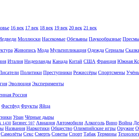
овье
16 век
17 век
18 век
19 век
20 век
21 век
Медведи
Моллюски
Насекомые
Обезьяны
Паукообразные
Пресм
ектура
Живопись
Мода
Мультипликация
Одежда
Сериалы
Сказк
ния
Италия
Нидерланды
Канада
Китай
США
Франция
Южная Ко
Писатели
Политики
Преступники
Режиссёры
Спортсмены
Учён
гия
Эволюция
Эксперименты
енная Россия
Фастфуд
Фрукты
Яйца
тники
Уран
Чёрные дыры
к
Бизнес
Авиация
Автомобили
Алкоголь
Вино
Война
Де
1430
597
фы
Названия
Наркотики
Общество
Олимпийские игры
Оружие
О
Самолёты
Секс
Смерть
Советы
Спорт
Табак
Термины
Технолог