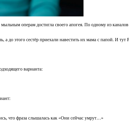
 к мыльным операм достигла своего апогея. По одному из канало
ль, а до этого сестёр приехали навестить их мама с папой. И тут 
одходящего варианта:
иант:
ись, что фраза слышалась как «Они сейчас умрут…»