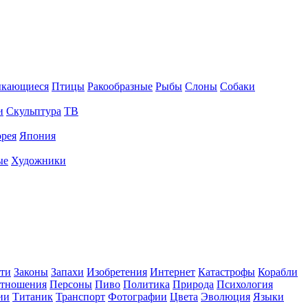
ыкающиеся
Птицы
Ракообразные
Рыбы
Слоны
Собаки
и
Скульптура
ТВ
рея
Япония
ые
Художники
ти
Законы
Запахи
Изобретения
Интернет
Катастрофы
Корабли
тношения
Персоны
Пиво
Политика
Природа
Психология
ии
Титаник
Транспорт
Фотографии
Цвета
Эволюция
Языки