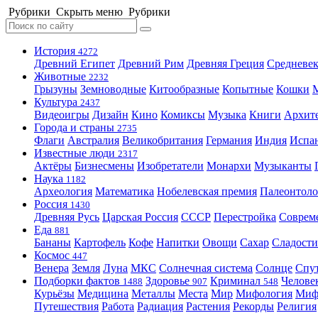
Рубрики
Скрыть меню
Рубрики
История
4272
Древний Египет
Древний Рим
Древняя Греция
Средневек
Животные
2232
Грызуны
Земноводные
Китообразные
Копытные
Кошки
Культура
2437
Видеоигры
Дизайн
Кино
Комиксы
Музыка
Книги
Архит
Города и страны
2735
Флаги
Австралия
Великобритания
Германия
Индия
Испа
Известные люди
2317
Актёры
Бизнесмены
Изобретатели
Монархи
Музыканты
Наука
1182
Археология
Математика
Нобелевская премия
Палеонтоло
Россия
1430
Древняя Русь
Царская Россия
СССР
Перестройка
Соврем
Еда
881
Бананы
Картофель
Кофе
Напитки
Овощи
Сахар
Сладости
Космос
447
Венера
Земля
Луна
МКС
Солнечная система
Солнце
Спу
Подборки фактов
Здоровье
Криминал
Челове
1488
907
548
Курьёзы
Медицина
Металлы
Места
Мир
Мифология
Ми
Путешествия
Работа
Радиация
Растения
Рекорды
Религия