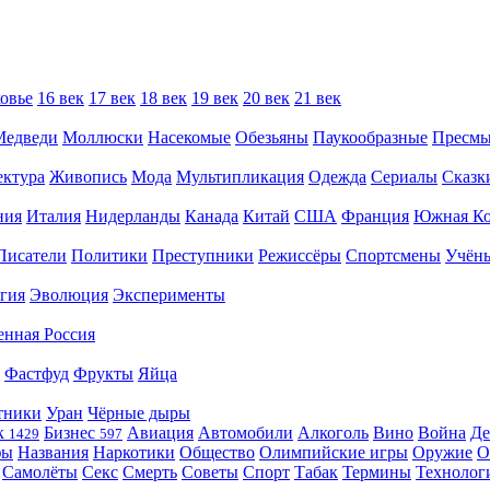
овье
16 век
17 век
18 век
19 век
20 век
21 век
Медведи
Моллюски
Насекомые
Обезьяны
Паукообразные
Пресм
ектура
Живопись
Мода
Мультипликация
Одежда
Сериалы
Сказк
ния
Италия
Нидерланды
Канада
Китай
США
Франция
Южная Ко
Писатели
Политики
Преступники
Режиссёры
Спортсмены
Учён
гия
Эволюция
Эксперименты
енная Россия
Фастфуд
Фрукты
Яйца
тники
Уран
Чёрные дыры
к
Бизнес
Авиация
Автомобили
Алкоголь
Вино
Война
Де
1429
597
фы
Названия
Наркотики
Общество
Олимпийские игры
Оружие
О
Самолёты
Секс
Смерть
Советы
Спорт
Табак
Термины
Технолог