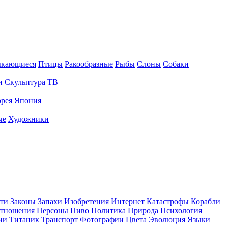
ыкающиеся
Птицы
Ракообразные
Рыбы
Слоны
Собаки
и
Скульптура
ТВ
рея
Япония
ые
Художники
ти
Законы
Запахи
Изобретения
Интернет
Катастрофы
Корабли
тношения
Персоны
Пиво
Политика
Природа
Психология
ии
Титаник
Транспорт
Фотографии
Цвета
Эволюция
Языки