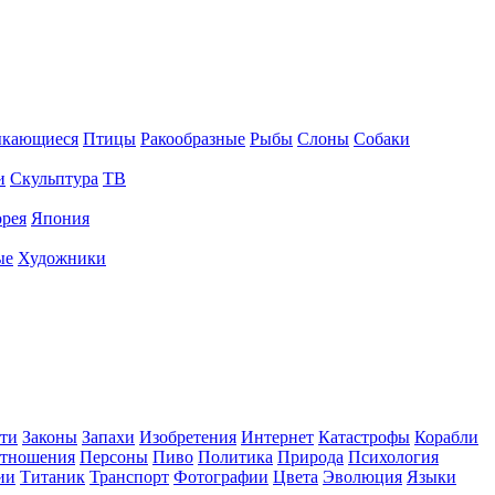
ыкающиеся
Птицы
Ракообразные
Рыбы
Слоны
Собаки
и
Скульптура
ТВ
рея
Япония
ые
Художники
ти
Законы
Запахи
Изобретения
Интернет
Катастрофы
Корабли
тношения
Персоны
Пиво
Политика
Природа
Психология
ии
Титаник
Транспорт
Фотографии
Цвета
Эволюция
Языки