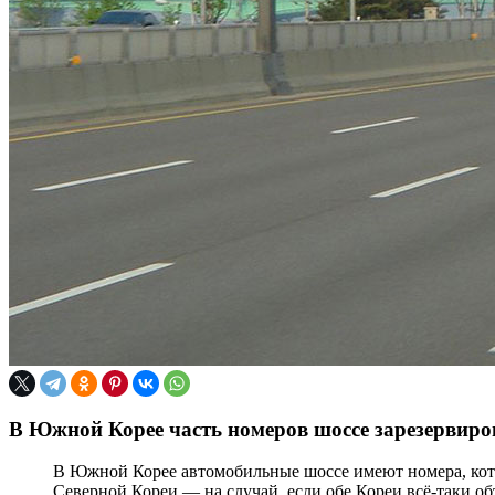
В Южной Корее часть номеров шоссе зарезервиро
В Южной Корее автомобильные шоссе имеют номера, котор
Северной Кореи — на случай, если обе Кореи всё-таки об