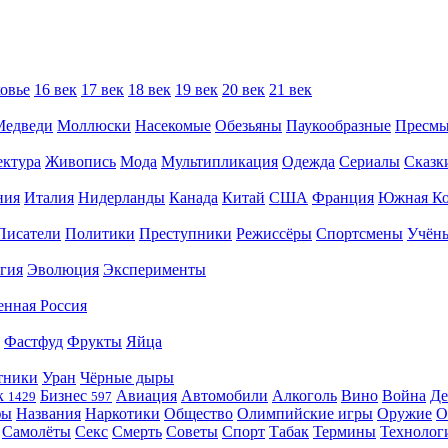
овье
16 век
17 век
18 век
19 век
20 век
21 век
Медведи
Моллюски
Насекомые
Обезьяны
Паукообразные
Пресм
ектура
Живопись
Мода
Мультипликация
Одежда
Сериалы
Сказк
ния
Италия
Нидерланды
Канада
Китай
США
Франция
Южная Ко
Писатели
Политики
Преступники
Режиссёры
Спортсмены
Учён
гия
Эволюция
Эксперименты
енная Россия
Фастфуд
Фрукты
Яйца
тники
Уран
Чёрные дыры
к
Бизнес
Авиация
Автомобили
Алкоголь
Вино
Война
Де
1429
597
фы
Названия
Наркотики
Общество
Олимпийские игры
Оружие
О
Самолёты
Секс
Смерть
Советы
Спорт
Табак
Термины
Технолог