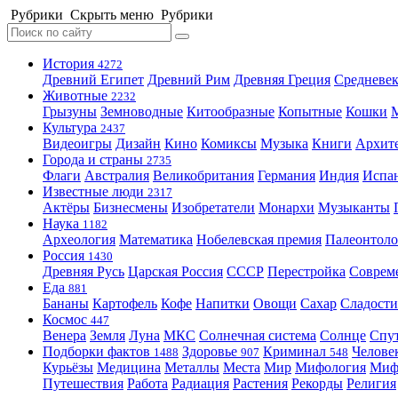
Рубрики
Скрыть меню
Рубрики
История
4272
Древний Египет
Древний Рим
Древняя Греция
Средневек
Животные
2232
Грызуны
Земноводные
Китообразные
Копытные
Кошки
Культура
2437
Видеоигры
Дизайн
Кино
Комиксы
Музыка
Книги
Архит
Города и страны
2735
Флаги
Австралия
Великобритания
Германия
Индия
Испа
Известные люди
2317
Актёры
Бизнесмены
Изобретатели
Монархи
Музыканты
Наука
1182
Археология
Математика
Нобелевская премия
Палеонтоло
Россия
1430
Древняя Русь
Царская Россия
СССР
Перестройка
Соврем
Еда
881
Бананы
Картофель
Кофе
Напитки
Овощи
Сахар
Сладости
Космос
447
Венера
Земля
Луна
МКС
Солнечная система
Солнце
Спу
Подборки фактов
Здоровье
Криминал
Челове
1488
907
548
Курьёзы
Медицина
Металлы
Места
Мир
Мифология
Ми
Путешествия
Работа
Радиация
Растения
Рекорды
Религия