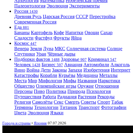
Археология
Математика
Нобелевская премия
Палеонтология
Эволюция
Эксперименты
Россия
1430
Древняя Русь
Царская Россия
СССР
Перестройка
Современная Россия
Еда
881
Бананы
Картофель
Кофе
Напитки
Овощи
Сахар
Сладости
Фастфуд
Фрукты
Яйца
Космос
447
Венера
Земля
Луна
МКС
Солнечная система
Солнце
Спутники
Уран
Чёрные дыры
Подборки фактов
Здоровье
Криминал
1488
907
547
Человек
Бизнес
Авиация
Автомобили
Алкоголь
1428
597
Вино
Война
Дети
Законы
Запахи
Изобретения
Интернет
Катастрофы
Корабли
Курьёзы
Медицина
Металлы
Места
Мир
Мифология
Мифы
Названия
Наркотики
Общество
Олимпийские игры
Оружие
Отношения
Персоны
Пиво
Политика
Природа
Психология
Путешествия
Работа
Радиация
Растения
Рекорды
Религия
Самолёты
Секс
Смерть
Советы
Спорт
Табак
Термины
Технологии
Титаник
Транспорт
Фотографии
Цвета
Эволюция
Языки
Города и страны
•
Япония
07.07.2026