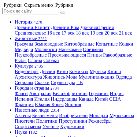
Рубрики
Скрыть меню
Рубрики
История
4270
Древний Египет
Древний Рим
Древняя Греция
Средневековье
16 век
17 век
18 век
19 век
20 век
21 век
Животные
2232
Грызуны
Земноводные
Китообразные
Копытные
Кошки
Медведи
Моллюски
Насекомые
Обезьяны
Паукообразные
Пресмыкающиеся
Птицы
Ракообразные
Рыбы
Слоны
Собаки
Культура
2435
Видеоигры
Дизайн
Кино
Комиксы
Музыка
Книги
Архитектура
Живопись
Мода
Мультипликация
Одежда
Сериалы
Сказки
Скульптура
ТВ
Города и страны
2734
Флаги
Австралия
Великобритания
Германия
Индия
Испания
Италия
Нидерланды
Канада
Китай
США
Франция
Южная Корея
Япония
Известные люди
2314
Актёры
Бизнесмены
Изобретатели
Монархи
Музыканты
Писатели
Политики
Преступники
Режиссёры
Спортсмены
Учёные
Художники
Наука
1182