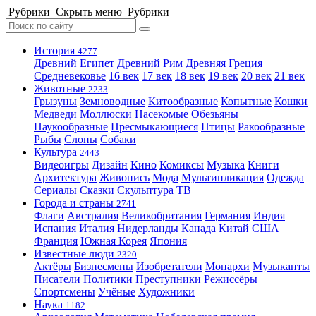
Рубрики
Скрыть меню
Рубрики
История
4277
Древний Египет
Древний Рим
Древняя Греция
Средневековье
16 век
17 век
18 век
19 век
20 век
21 век
Животные
2233
Грызуны
Земноводные
Китообразные
Копытные
Кошки
Медведи
Моллюски
Насекомые
Обезьяны
Паукообразные
Пресмыкающиеся
Птицы
Ракообразные
Рыбы
Слоны
Собаки
Культура
2443
Видеоигры
Дизайн
Кино
Комиксы
Музыка
Книги
Архитектура
Живопись
Мода
Мультипликация
Одежда
Сериалы
Сказки
Скульптура
ТВ
Города и страны
2741
Флаги
Австралия
Великобритания
Германия
Индия
Испания
Италия
Нидерланды
Канада
Китай
США
Франция
Южная Корея
Япония
Известные люди
2320
Актёры
Бизнесмены
Изобретатели
Монархи
Музыканты
Писатели
Политики
Преступники
Режиссёры
Спортсмены
Учёные
Художники
Наука
1182