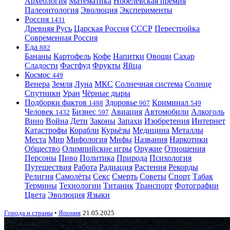
Археология
Математика
Нобелевская премия
Палеонтология
Эволюция
Эксперименты
Россия
1431
Древняя Русь
Царская Россия
СССР
Перестройка
Современная Россия
Еда
882
Бананы
Картофель
Кофе
Напитки
Овощи
Сахар
Сладости
Фастфуд
Фрукты
Яйца
Космос
449
Венера
Земля
Луна
МКС
Солнечная система
Солнце
Спутники
Уран
Чёрные дыры
Подборки фактов
Здоровье
Криминал
1488
907
549
Человек
Бизнес
Авиация
Автомобили
Алкоголь
1432
597
Вино
Война
Дети
Законы
Запахи
Изобретения
Интернет
Катастрофы
Корабли
Курьёзы
Медицина
Металлы
Места
Мир
Мифология
Мифы
Названия
Наркотики
Общество
Олимпийские игры
Оружие
Отношения
Персоны
Пиво
Политика
Природа
Психология
Путешествия
Работа
Радиация
Растения
Рекорды
Религия
Самолёты
Секс
Смерть
Советы
Спорт
Табак
Термины
Технологии
Титаник
Транспорт
Фотографии
Цвета
Эволюция
Языки
Города и страны
•
Япония
21.05.2025