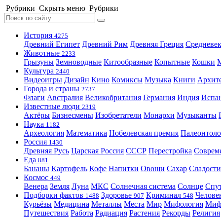
Рубрики
Скрыть меню
Рубрики
История
4275
Древний Египет
Древний Рим
Древняя Греция
Средневек
Животные
2233
Грызуны
Земноводные
Китообразные
Копытные
Кошки
Культура
2440
Видеоигры
Дизайн
Кино
Комиксы
Музыка
Книги
Архит
Города и страны
2737
Флаги
Австралия
Великобритания
Германия
Индия
Испа
Известные люди
2319
Актёры
Бизнесмены
Изобретатели
Монархи
Музыканты
Наука
1182
Археология
Математика
Нобелевская премия
Палеонтоло
Россия
1430
Древняя Русь
Царская Россия
СССР
Перестройка
Соврем
Еда
881
Бананы
Картофель
Кофе
Напитки
Овощи
Сахар
Сладости
Космос
449
Венера
Земля
Луна
МКС
Солнечная система
Солнце
Спу
Подборки фактов
Здоровье
Криминал
Челове
1488
907
548
Курьёзы
Медицина
Металлы
Места
Мир
Мифология
Ми
Путешествия
Работа
Радиация
Растения
Рекорды
Религия