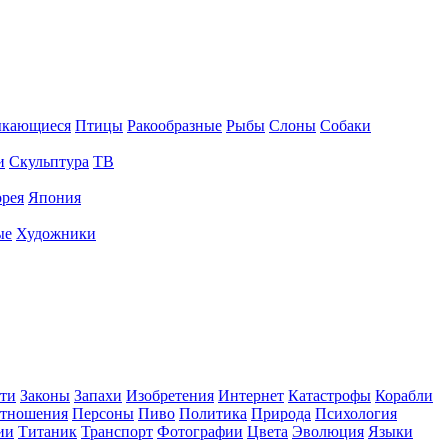
ыкающиеся
Птицы
Ракообразные
Рыбы
Слоны
Собаки
и
Скульптура
ТВ
рея
Япония
ые
Художники
ти
Законы
Запахи
Изобретения
Интернет
Катастрофы
Корабли
тношения
Персоны
Пиво
Политика
Природа
Психология
ии
Титаник
Транспорт
Фотографии
Цвета
Эволюция
Языки