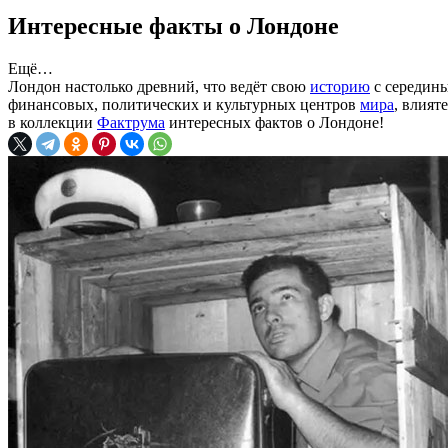
Интересные факты о Лондоне
Ещё…
Лондон настолько древний, что ведёт свою
историю
с середины
финансовых, политических и культурных центров
мира
, влият
в коллекции
Фактрума
интересных фактов о Лондоне!