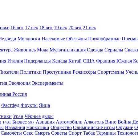
овье
16 век
17 век
18 век
19 век
20 век
21 век
Медведи
Моллюски
Насекомые
Обезьяны
Паукообразные
Пресм
ектура
Живопись
Мода
Мультипликация
Одежда
Сериалы
Сказк
ния
Италия
Нидерланды
Канада
Китай
США
Франция
Южная Ко
Писатели
Политики
Преступники
Режиссёры
Спортсмены
Учён
гия
Эволюция
Эксперименты
енная Россия
Фастфуд
Фрукты
Яйца
тники
Уран
Чёрные дыры
к
Бизнес
Авиация
Автомобили
Алкоголь
Вино
Война
Де
1431
597
фы
Названия
Наркотики
Общество
Олимпийские игры
Оружие
О
Самолёты
Секс
Смерть
Советы
Спорт
Табак
Термины
Технолог