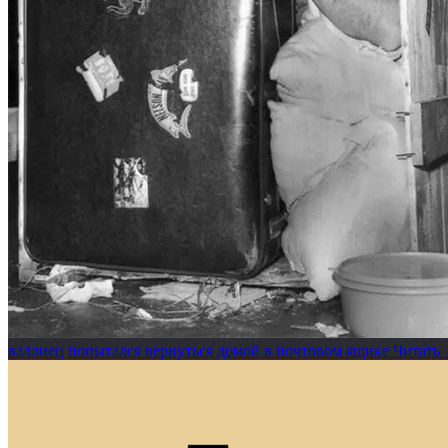
валлиец попытался вернуться домой в почтовом ящике
Читать