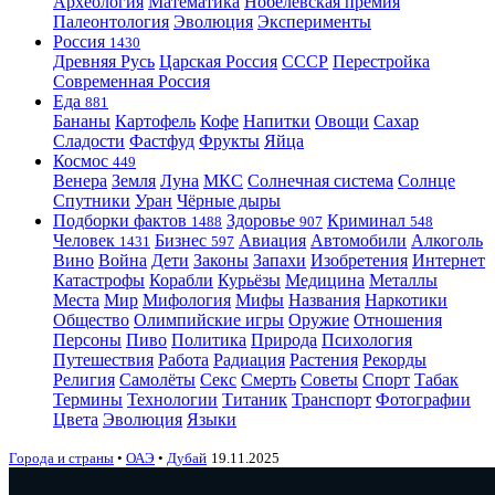
Археология
Математика
Нобелевская премия
Палеонтология
Эволюция
Эксперименты
Россия
1430
Древняя Русь
Царская Россия
СССР
Перестройка
Современная Россия
Еда
881
Бананы
Картофель
Кофе
Напитки
Овощи
Сахар
Сладости
Фастфуд
Фрукты
Яйца
Космос
449
Венера
Земля
Луна
МКС
Солнечная система
Солнце
Спутники
Уран
Чёрные дыры
Подборки фактов
Здоровье
Криминал
1488
907
548
Человек
Бизнес
Авиация
Автомобили
Алкоголь
1431
597
Вино
Война
Дети
Законы
Запахи
Изобретения
Интернет
Катастрофы
Корабли
Курьёзы
Медицина
Металлы
Места
Мир
Мифология
Мифы
Названия
Наркотики
Общество
Олимпийские игры
Оружие
Отношения
Персоны
Пиво
Политика
Природа
Психология
Путешествия
Работа
Радиация
Растения
Рекорды
Религия
Самолёты
Секс
Смерть
Советы
Спорт
Табак
Термины
Технологии
Титаник
Транспорт
Фотографии
Цвета
Эволюция
Языки
Города и страны
•
ОАЭ
•
Дубай
19.11.2025