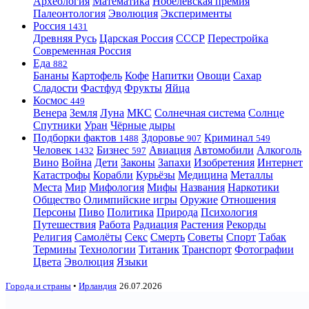
Археология
Математика
Нобелевская премия
Палеонтология
Эволюция
Эксперименты
Россия
1431
Древняя Русь
Царская Россия
СССР
Перестройка
Современная Россия
Еда
882
Бананы
Картофель
Кофе
Напитки
Овощи
Сахар
Сладости
Фастфуд
Фрукты
Яйца
Космос
449
Венера
Земля
Луна
МКС
Солнечная система
Солнце
Спутники
Уран
Чёрные дыры
Подборки фактов
Здоровье
Криминал
1488
907
549
Человек
Бизнес
Авиация
Автомобили
Алкоголь
1432
597
Вино
Война
Дети
Законы
Запахи
Изобретения
Интернет
Катастрофы
Корабли
Курьёзы
Медицина
Металлы
Места
Мир
Мифология
Мифы
Названия
Наркотики
Общество
Олимпийские игры
Оружие
Отношения
Персоны
Пиво
Политика
Природа
Психология
Путешествия
Работа
Радиация
Растения
Рекорды
Религия
Самолёты
Секс
Смерть
Советы
Спорт
Табак
Термины
Технологии
Титаник
Транспорт
Фотографии
Цвета
Эволюция
Языки
Города и страны
•
Ирландия
26.07.2026