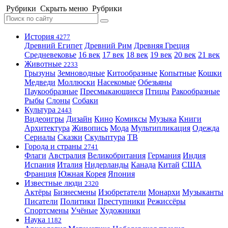
Рубрики
Скрыть меню
Рубрики
История
4277
Древний Египет
Древний Рим
Древняя Греция
Средневековье
16 век
17 век
18 век
19 век
20 век
21 век
Животные
2233
Грызуны
Земноводные
Китообразные
Копытные
Кошки
Медведи
Моллюски
Насекомые
Обезьяны
Паукообразные
Пресмыкающиеся
Птицы
Ракообразные
Рыбы
Слоны
Собаки
Культура
2443
Видеоигры
Дизайн
Кино
Комиксы
Музыка
Книги
Архитектура
Живопись
Мода
Мультипликация
Одежда
Сериалы
Сказки
Скульптура
ТВ
Города и страны
2741
Флаги
Австралия
Великобритания
Германия
Индия
Испания
Италия
Нидерланды
Канада
Китай
США
Франция
Южная Корея
Япония
Известные люди
2320
Актёры
Бизнесмены
Изобретатели
Монархи
Музыканты
Писатели
Политики
Преступники
Режиссёры
Спортсмены
Учёные
Художники
Наука
1182