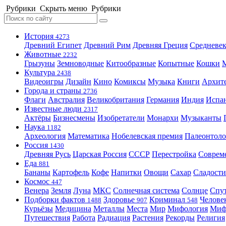
Рубрики
Скрыть меню
Рубрики
История
4273
Древний Египет
Древний Рим
Древняя Греция
Средневек
Животные
2232
Грызуны
Земноводные
Китообразные
Копытные
Кошки
Культура
2438
Видеоигры
Дизайн
Кино
Комиксы
Музыка
Книги
Архит
Города и страны
2736
Флаги
Австралия
Великобритания
Германия
Индия
Испа
Известные люди
2317
Актёры
Бизнесмены
Изобретатели
Монархи
Музыканты
Наука
1182
Археология
Математика
Нобелевская премия
Палеонтоло
Россия
1430
Древняя Русь
Царская Россия
СССР
Перестройка
Соврем
Еда
881
Бананы
Картофель
Кофе
Напитки
Овощи
Сахар
Сладости
Космос
447
Венера
Земля
Луна
МКС
Солнечная система
Солнце
Спу
Подборки фактов
Здоровье
Криминал
Челове
1488
907
548
Курьёзы
Медицина
Металлы
Места
Мир
Мифология
Ми
Путешествия
Работа
Радиация
Растения
Рекорды
Религия