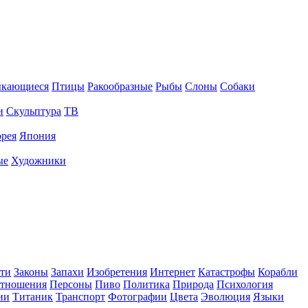
ыкающиеся
Птицы
Ракообразные
Рыбы
Слоны
Собаки
и
Скульптура
ТВ
рея
Япония
ые
Художники
ти
Законы
Запахи
Изобретения
Интернет
Катастрофы
Корабли
тношения
Персоны
Пиво
Политика
Природа
Психология
ии
Титаник
Транспорт
Фотографии
Цвета
Эволюция
Языки