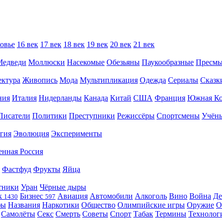
овье
16 век
17 век
18 век
19 век
20 век
21 век
Медведи
Моллюски
Насекомые
Обезьяны
Паукообразные
Пресм
ектура
Живопись
Мода
Мультипликация
Одежда
Сериалы
Сказк
ния
Италия
Нидерланды
Канада
Китай
США
Франция
Южная Ко
Писатели
Политики
Преступники
Режиссёры
Спортсмены
Учён
гия
Эволюция
Эксперименты
енная Россия
Фастфуд
Фрукты
Яйца
тники
Уран
Чёрные дыры
к
Бизнес
Авиация
Автомобили
Алкоголь
Вино
Война
Де
1430
597
фы
Названия
Наркотики
Общество
Олимпийские игры
Оружие
О
Самолёты
Секс
Смерть
Советы
Спорт
Табак
Термины
Технолог