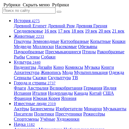
Рубрики
Скрыть меню
Рубрики
История
4275
Древний Египет
Древний Рим
Древняя Греция
Средневековье
16 век
17 век
18 век
19 век
20 век
21 век
Животные
2233
Грызуны
Земноводные
Китообразные
Копытные
Кошки
Медведи
Моллюски
Насекомые
Обезьяны
Паукообразные
Пресмыкающиеся
Птицы
Ракообразные
Рыбы
Слоны
Собаки
Культура
2440
Видеоигры
Дизайн
Кино
Комиксы
Музыка
Книги
Архитектура
Живопись
Мода
Мультипликация
Одежда
Сериалы
Сказки
Скульптура
ТВ
Города и страны
2737
Флаги
Австралия
Великобритания
Германия
Индия
Испания
Италия
Нидерланды
Канада
Китай
США
Франция
Южная Корея
Япония
Известные люди
2319
Актёры
Бизнесмены
Изобретатели
Монархи
Музыканты
Писатели
Политики
Преступники
Режиссёры
Спортсмены
Учёные
Художники
Наука
1182