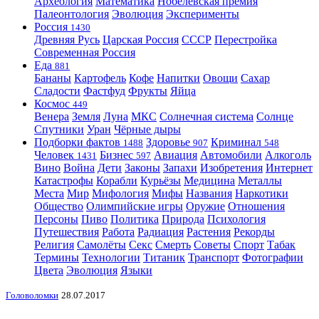
Археология
Математика
Нобелевская премия
Палеонтология
Эволюция
Эксперименты
Россия
1430
Древняя Русь
Царская Россия
СССР
Перестройка
Современная Россия
Еда
881
Бананы
Картофель
Кофе
Напитки
Овощи
Сахар
Сладости
Фастфуд
Фрукты
Яйца
Космос
449
Венера
Земля
Луна
МКС
Солнечная система
Солнце
Спутники
Уран
Чёрные дыры
Подборки фактов
Здоровье
Криминал
1488
907
548
Человек
Бизнес
Авиация
Автомобили
Алкоголь
1431
597
Вино
Война
Дети
Законы
Запахи
Изобретения
Интернет
Катастрофы
Корабли
Курьёзы
Медицина
Металлы
Места
Мир
Мифология
Мифы
Названия
Наркотики
Общество
Олимпийские игры
Оружие
Отношения
Персоны
Пиво
Политика
Природа
Психология
Путешествия
Работа
Радиация
Растения
Рекорды
Религия
Самолёты
Секс
Смерть
Советы
Спорт
Табак
Термины
Технологии
Титаник
Транспорт
Фотографии
Цвета
Эволюция
Языки
Головоломки
28.07.2017