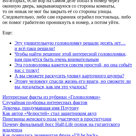
Во-вторых, если вор на самом деле попал в номер через
оконную дверь, закрывающуюся со стороны комнаты,
то он никак не мог бы закрыть её со стороны улицы.
Следовательно, либо сам охранник ограбил постояльца, либо
он помог грабителю проникнуть в номер, а потом уйти.
Еще:
Эту удивительную головоломку решали десять лет…
и всё-таки решили!
Чтобы найти решение этой интересной головоломки,
вам придётся быть очень внимательным
Эта головоломка кажется совсем простой, но она собьёт
вас с толку!
А вы сможете раскусить уловку карточного шулера?
Этому человеку спасли жизнь его враги, но сможете ли
вы догадаться, как им это удалось?
Интересные факты из рубрики «Головоломки»
Случайная подборка интересных фактов
Девочка, придумавшая имя Плутону
Как автор «Челюстей» стал защитником акул
Пингвины женского пола участвуют в проституции
Почему финальный босс Half-Life похож на гигантского
младенца
Как появилась знаменитая фраза «I’ll be back»