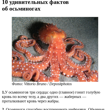
10 удивительных фактов
об осьминогах
Фото: Vittorio Bruno / Depositphotos
1.
У осьминогов три сердца: одно (главное) гонит голубую
кровь по всему телу, а два других — жаберных —
проталкивают кровь через жабры.
2.
Осьминоги способны воспринимать инфразвук. Обычные