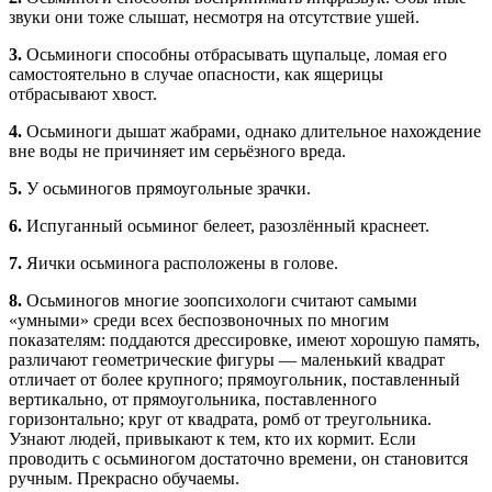
звуки они тоже слышат, несмотря на отсутствие ушей.
3.
Осьминоги способны отбрасывать щупальце, ломая его
самостоятельно в случае опасности, как ящерицы
отбрасывают хвост.
4.
Осьминоги дышат жабрами, однако длительное нахождение
вне воды не причиняет им серьёзного вреда.
5.
У осьминогов прямоугольные зрачки.
6.
Испуганный осьминог белеет, разозлённый краснеет.
7.
Яички осьминога расположены в голове.
8.
Осьминогов многие зоопсихологи считают самыми
«умными» среди всех беспозвоночных по многим
показателям: поддаются дрессировке, имеют хорошую память,
различают геометрические фигуры — маленький квадрат
отличает от более крупного; прямоугольник, поставленный
вертикально, от прямоугольника, поставленного
горизонтально; круг от квадрата, ромб от треугольника.
Узнают людей, привыкают к тем, кто их кормит. Если
проводить с осьминогом достаточно времени, он становится
ручным. Прекрасно обучаемы.