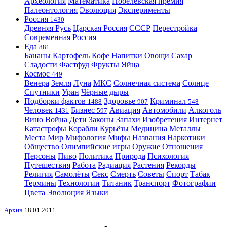
Археология
Математика
Нобелевская премия
Палеонтология
Эволюция
Эксперименты
Россия
1430
Древняя Русь
Царская Россия
СССР
Перестройка
Современная Россия
Еда
881
Бананы
Картофель
Кофе
Напитки
Овощи
Сахар
Сладости
Фастфуд
Фрукты
Яйца
Космос
449
Венера
Земля
Луна
МКС
Солнечная система
Солнце
Спутники
Уран
Чёрные дыры
Подборки фактов
Здоровье
Криминал
1488
907
548
Человек
Бизнес
Авиация
Автомобили
Алкоголь
1431
597
Вино
Война
Дети
Законы
Запахи
Изобретения
Интернет
Катастрофы
Корабли
Курьёзы
Медицина
Металлы
Места
Мир
Мифология
Мифы
Названия
Наркотики
Общество
Олимпийские игры
Оружие
Отношения
Персоны
Пиво
Политика
Природа
Психология
Путешествия
Работа
Радиация
Растения
Рекорды
Религия
Самолёты
Секс
Смерть
Советы
Спорт
Табак
Термины
Технологии
Титаник
Транспорт
Фотографии
Цвета
Эволюция
Языки
Архив
18.01.2011