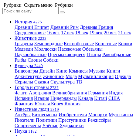
Рубрики
Скрыть меню
Рубрики
История
4275
Древний Египет
Древний Рим
Древняя Греция
Средневековье
16 век
17 век
18 век
19 век
20 век
21 век
Животные
2233
Грызуны
Земноводные
Китообразные
Копытные
Кошки
Медведи
Моллюски
Насекомые
Обезьяны
Паукообразные
Пресмыкающиеся
Птицы
Ракообразные
Рыбы
Слоны
Собаки
Культура
2440
Видеоигры
Дизайн
Кино
Комиксы
Музыка
Книги
Архитектура
Живопись
Мода
Мультипликация
Одежда
Сериалы
Сказки
Скульптура
ТВ
Города и страны
2737
Флаги
Австралия
Великобритания
Германия
Индия
Испания
Италия
Нидерланды
Канада
Китай
США
Франция
Южная Корея
Япония
Известные люди
2319
Актёры
Бизнесмены
Изобретатели
Монархи
Музыканты
Писатели
Политики
Преступники
Режиссёры
Спортсмены
Учёные
Художники
Наука
1182