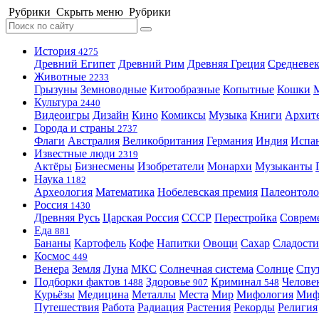
Рубрики
Скрыть меню
Рубрики
История
4275
Древний Египет
Древний Рим
Древняя Греция
Средневек
Животные
2233
Грызуны
Земноводные
Китообразные
Копытные
Кошки
Культура
2440
Видеоигры
Дизайн
Кино
Комиксы
Музыка
Книги
Архит
Города и страны
2737
Флаги
Австралия
Великобритания
Германия
Индия
Испа
Известные люди
2319
Актёры
Бизнесмены
Изобретатели
Монархи
Музыканты
Наука
1182
Археология
Математика
Нобелевская премия
Палеонтоло
Россия
1430
Древняя Русь
Царская Россия
СССР
Перестройка
Соврем
Еда
881
Бананы
Картофель
Кофе
Напитки
Овощи
Сахар
Сладости
Космос
449
Венера
Земля
Луна
МКС
Солнечная система
Солнце
Спу
Подборки фактов
Здоровье
Криминал
Челове
1488
907
548
Курьёзы
Медицина
Металлы
Места
Мир
Мифология
Ми
Путешествия
Работа
Радиация
Растения
Рекорды
Религия