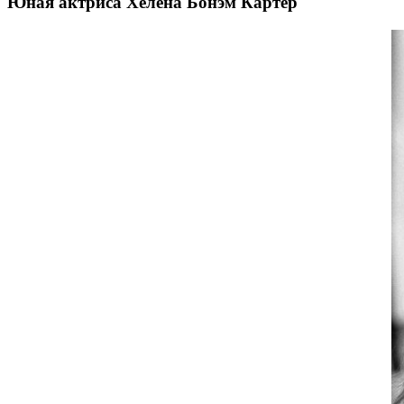
Юная актриса Хелена Бонэм Картер