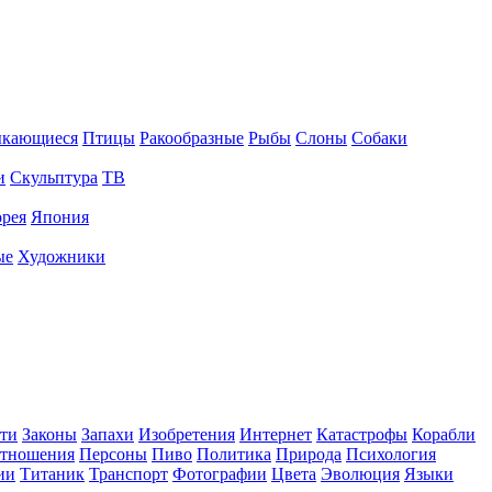
ыкающиеся
Птицы
Ракообразные
Рыбы
Слоны
Собаки
и
Скульптура
ТВ
рея
Япония
ые
Художники
ти
Законы
Запахи
Изобретения
Интернет
Катастрофы
Корабли
тношения
Персоны
Пиво
Политика
Природа
Психология
ии
Титаник
Транспорт
Фотографии
Цвета
Эволюция
Языки