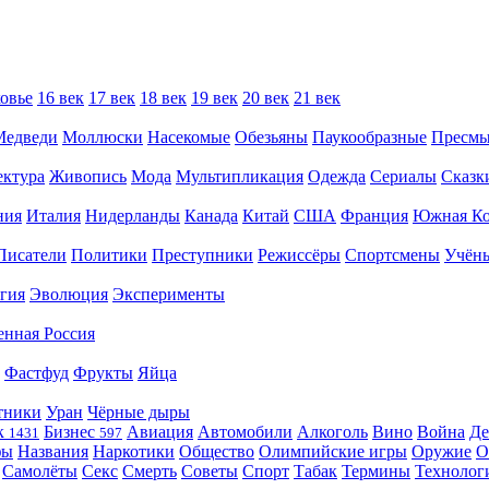
овье
16 век
17 век
18 век
19 век
20 век
21 век
Медведи
Моллюски
Насекомые
Обезьяны
Паукообразные
Пресм
ектура
Живопись
Мода
Мультипликация
Одежда
Сериалы
Сказк
ния
Италия
Нидерланды
Канада
Китай
США
Франция
Южная Ко
Писатели
Политики
Преступники
Режиссёры
Спортсмены
Учён
гия
Эволюция
Эксперименты
енная Россия
Фастфуд
Фрукты
Яйца
тники
Уран
Чёрные дыры
к
Бизнес
Авиация
Автомобили
Алкоголь
Вино
Война
Де
1431
597
фы
Названия
Наркотики
Общество
Олимпийские игры
Оружие
О
Самолёты
Секс
Смерть
Советы
Спорт
Табак
Термины
Технолог