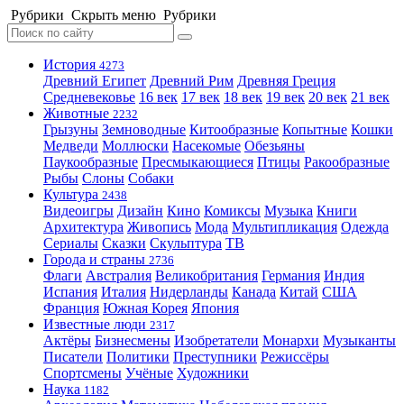
Рубрики
Скрыть меню
Рубрики
История
4273
Древний Египет
Древний Рим
Древняя Греция
Средневековье
16 век
17 век
18 век
19 век
20 век
21 век
Животные
2232
Грызуны
Земноводные
Китообразные
Копытные
Кошки
Медведи
Моллюски
Насекомые
Обезьяны
Паукообразные
Пресмыкающиеся
Птицы
Ракообразные
Рыбы
Слоны
Собаки
Культура
2438
Видеоигры
Дизайн
Кино
Комиксы
Музыка
Книги
Архитектура
Живопись
Мода
Мультипликация
Одежда
Сериалы
Сказки
Скульптура
ТВ
Города и страны
2736
Флаги
Австралия
Великобритания
Германия
Индия
Испания
Италия
Нидерланды
Канада
Китай
США
Франция
Южная Корея
Япония
Известные люди
2317
Актёры
Бизнесмены
Изобретатели
Монархи
Музыканты
Писатели
Политики
Преступники
Режиссёры
Спортсмены
Учёные
Художники
Наука
1182