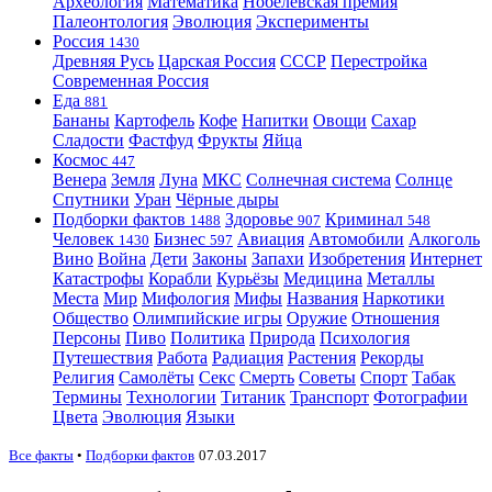
Археология
Математика
Нобелевская премия
Палеонтология
Эволюция
Эксперименты
Россия
1430
Древняя Русь
Царская Россия
СССР
Перестройка
Современная Россия
Еда
881
Бананы
Картофель
Кофе
Напитки
Овощи
Сахар
Сладости
Фастфуд
Фрукты
Яйца
Космос
447
Венера
Земля
Луна
МКС
Солнечная система
Солнце
Спутники
Уран
Чёрные дыры
Подборки фактов
Здоровье
Криминал
1488
907
548
Человек
Бизнес
Авиация
Автомобили
Алкоголь
1430
597
Вино
Война
Дети
Законы
Запахи
Изобретения
Интернет
Катастрофы
Корабли
Курьёзы
Медицина
Металлы
Места
Мир
Мифология
Мифы
Названия
Наркотики
Общество
Олимпийские игры
Оружие
Отношения
Персоны
Пиво
Политика
Природа
Психология
Путешествия
Работа
Радиация
Растения
Рекорды
Религия
Самолёты
Секс
Смерть
Советы
Спорт
Табак
Термины
Технологии
Титаник
Транспорт
Фотографии
Цвета
Эволюция
Языки
Все факты
•
Подборки фактов
07.03.2017