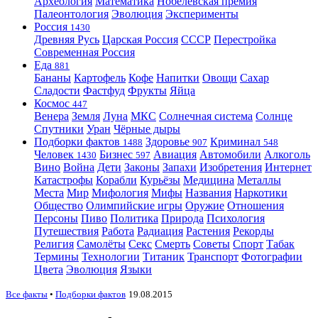
Археология
Математика
Нобелевская премия
Палеонтология
Эволюция
Эксперименты
Россия
1430
Древняя Русь
Царская Россия
СССР
Перестройка
Современная Россия
Еда
881
Бананы
Картофель
Кофе
Напитки
Овощи
Сахар
Сладости
Фастфуд
Фрукты
Яйца
Космос
447
Венера
Земля
Луна
МКС
Солнечная система
Солнце
Спутники
Уран
Чёрные дыры
Подборки фактов
Здоровье
Криминал
1488
907
548
Человек
Бизнес
Авиация
Автомобили
Алкоголь
1430
597
Вино
Война
Дети
Законы
Запахи
Изобретения
Интернет
Катастрофы
Корабли
Курьёзы
Медицина
Металлы
Места
Мир
Мифология
Мифы
Названия
Наркотики
Общество
Олимпийские игры
Оружие
Отношения
Персоны
Пиво
Политика
Природа
Психология
Путешествия
Работа
Радиация
Растения
Рекорды
Религия
Самолёты
Секс
Смерть
Советы
Спорт
Табак
Термины
Технологии
Титаник
Транспорт
Фотографии
Цвета
Эволюция
Языки
Все факты
•
Подборки фактов
19.08.2015