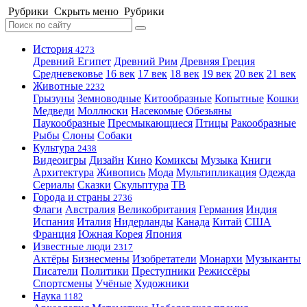
Рубрики
Скрыть меню
Рубрики
История
4273
Древний Египет
Древний Рим
Древняя Греция
Средневековье
16 век
17 век
18 век
19 век
20 век
21 век
Животные
2232
Грызуны
Земноводные
Китообразные
Копытные
Кошки
Медведи
Моллюски
Насекомые
Обезьяны
Паукообразные
Пресмыкающиеся
Птицы
Ракообразные
Рыбы
Слоны
Собаки
Культура
2438
Видеоигры
Дизайн
Кино
Комиксы
Музыка
Книги
Архитектура
Живопись
Мода
Мультипликация
Одежда
Сериалы
Сказки
Скульптура
ТВ
Города и страны
2736
Флаги
Австралия
Великобритания
Германия
Индия
Испания
Италия
Нидерланды
Канада
Китай
США
Франция
Южная Корея
Япония
Известные люди
2317
Актёры
Бизнесмены
Изобретатели
Монархи
Музыканты
Писатели
Политики
Преступники
Режиссёры
Спортсмены
Учёные
Художники
Наука
1182