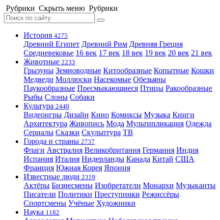
Рубрики
Скрыть меню
Рубрики
История
4275
Древний Египет
Древний Рим
Древняя Греция
Средневековье
16 век
17 век
18 век
19 век
20 век
21 век
Животные
2233
Грызуны
Земноводные
Китообразные
Копытные
Кошки
Медведи
Моллюски
Насекомые
Обезьяны
Паукообразные
Пресмыкающиеся
Птицы
Ракообразные
Рыбы
Слоны
Собаки
Культура
2440
Видеоигры
Дизайн
Кино
Комиксы
Музыка
Книги
Архитектура
Живопись
Мода
Мультипликация
Одежда
Сериалы
Сказки
Скульптура
ТВ
Города и страны
2737
Флаги
Австралия
Великобритания
Германия
Индия
Испания
Италия
Нидерланды
Канада
Китай
США
Франция
Южная Корея
Япония
Известные люди
2319
Актёры
Бизнесмены
Изобретатели
Монархи
Музыканты
Писатели
Политики
Преступники
Режиссёры
Спортсмены
Учёные
Художники
Наука
1182