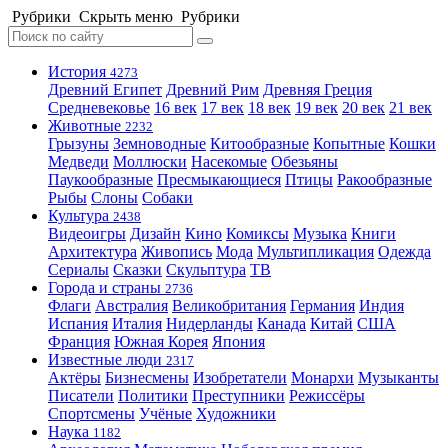
Рубрики
Скрыть меню
Рубрики
История
4273
Древний Египет
Древний Рим
Древняя Греция
Средневековье
16 век
17 век
18 век
19 век
20 век
21 век
Животные
2232
Грызуны
Земноводные
Китообразные
Копытные
Кошки
Медведи
Моллюски
Насекомые
Обезьяны
Паукообразные
Пресмыкающиеся
Птицы
Ракообразные
Рыбы
Слоны
Собаки
Культура
2438
Видеоигры
Дизайн
Кино
Комиксы
Музыка
Книги
Архитектура
Живопись
Мода
Мультипликация
Одежда
Сериалы
Сказки
Скульптура
ТВ
Города и страны
2736
Флаги
Австралия
Великобритания
Германия
Индия
Испания
Италия
Нидерланды
Канада
Китай
США
Франция
Южная Корея
Япония
Известные люди
2317
Актёры
Бизнесмены
Изобретатели
Монархи
Музыканты
Писатели
Политики
Преступники
Режиссёры
Спортсмены
Учёные
Художники
Наука
1182