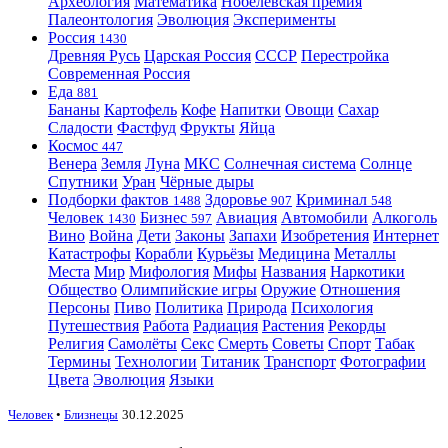
Археология
Математика
Нобелевская премия
Палеонтология
Эволюция
Эксперименты
Россия
1430
Древняя Русь
Царская Россия
СССР
Перестройка
Современная Россия
Еда
881
Бананы
Картофель
Кофе
Напитки
Овощи
Сахар
Сладости
Фастфуд
Фрукты
Яйца
Космос
447
Венера
Земля
Луна
МКС
Солнечная система
Солнце
Спутники
Уран
Чёрные дыры
Подборки фактов
Здоровье
Криминал
1488
907
548
Человек
Бизнес
Авиация
Автомобили
Алкоголь
1430
597
Вино
Война
Дети
Законы
Запахи
Изобретения
Интернет
Катастрофы
Корабли
Курьёзы
Медицина
Металлы
Места
Мир
Мифология
Мифы
Названия
Наркотики
Общество
Олимпийские игры
Оружие
Отношения
Персоны
Пиво
Политика
Природа
Психология
Путешествия
Работа
Радиация
Растения
Рекорды
Религия
Самолёты
Секс
Смерть
Советы
Спорт
Табак
Термины
Технологии
Титаник
Транспорт
Фотографии
Цвета
Эволюция
Языки
Человек
•
Близнецы
30.12.2025