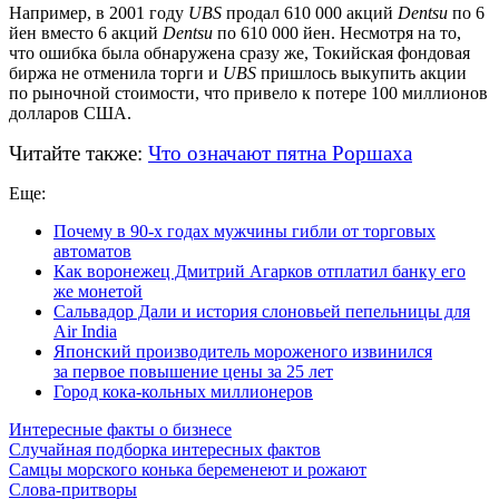
Например, в 2001 году
UBS
продал 610 000 акций
Dentsu
по 6
йен вместо 6 акций
Dentsu
по 610 000 йен. Несмотря на то,
что ошибка была обнаружена сразу же, Токийская фондовая
биржа не отменила торги и
UBS
пришлось выкупить акции
по рыночной стоимости, что привело к потере 100 миллионов
долларов США.
Читайте также:
Что означают пятна Роршаха
Еще:
Почему в 90-х годах мужчины гибли от торговых
автоматов
Как воронежец Дмитрий Агарков отплатил банку его
же монетой
Сальвадор Дали и история слоновьей пепельницы для
Air India
Японский производитель мороженого извинился
за первое повышение цены за 25 лет
Город кока-кольных миллионеров
Интересные факты о бизнесе
Случайная подборка интересных фактов
Самцы морского конька беременеют и рожают
Слова-притворы