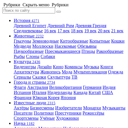
Рубрики
Скрыть меню
Рубрики
История
4271
Древний Египет
Древний Рим
Древняя Греция
Средневековье
16 век
17 век
18 век
19 век
20 век
21 век
Животные
2232
Грызуны
Земноводные
Китообразные
Копытные
Кошки
Медведи
Моллюски
Насекомые
Обезьяны
Паукообразные
Пресмыкающиеся
Птицы
Ракообразные
Рыбы
Слоны
Собаки
Культура
2436
Видеоигры
Дизайн
Кино
Комиксы
Музыка
Книги
Архитектура
Живопись
Мода
Мультипликация
Одежда
Сериалы
Сказки
Скульптура
ТВ
Города и страны
2734
Флаги
Австралия
Великобритания
Германия
Индия
Испания
Италия
Нидерланды
Канада
Китай
США
Франция
Южная Корея
Япония
Известные люди
2315
Актёры
Бизнесмены
Изобретатели
Монархи
Музыканты
Писатели
Политики
Преступники
Режиссёры
Спортсмены
Учёные
Художники
Наука
1182