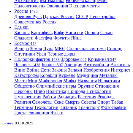
Археология
Математика
Нобелевская премия
Палеонтология
Эволюция
Эксперименты
Россия
1430
Древняя Русь
Царская Россия
СССР
Перестройка
Современная Россия
Еда
881
Бананы
Картофель
Кофе
Напитки
Овощи
Сахар
Сладости
Фастфуд
Фрукты
Яйца
Космос
447
Венера
Земля
Луна
МКС
Солнечная система
Солнце
Спутники
Уран
Чёрные дыры
Подборки фактов
Здоровье
Криминал
1488
907
547
Человек
Бизнес
Авиация
Автомобили
Алкоголь
1428
597
Вино
Война
Дети
Законы
Запахи
Изобретения
Интернет
Катастрофы
Корабли
Курьёзы
Медицина
Металлы
Места
Мир
Мифология
Мифы
Названия
Наркотики
Общество
Олимпийские игры
Оружие
Отношения
Персоны
Пиво
Политика
Природа
Психология
Путешествия
Работа
Радиация
Растения
Рекорды
Религия
Самолёты
Секс
Смерть
Советы
Спорт
Табак
Термины
Технологии
Титаник
Транспорт
Фотографии
Цвета
Эволюция
Языки
Бизнес
03.10.2025