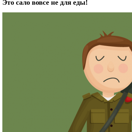
Это сало вовсе не для еды!