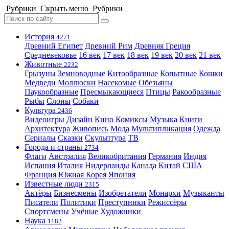
Рубрики
Скрыть меню
Рубрики
История
4271
Древний Египет
Древний Рим
Древняя Греция
Средневековье
16 век
17 век
18 век
19 век
20 век
21 век
Животные
2232
Грызуны
Земноводные
Китообразные
Копытные
Кошки
Медведи
Моллюски
Насекомые
Обезьяны
Паукообразные
Пресмыкающиеся
Птицы
Ракообразные
Рыбы
Слоны
Собаки
Культура
2436
Видеоигры
Дизайн
Кино
Комиксы
Музыка
Книги
Архитектура
Живопись
Мода
Мультипликация
Одежда
Сериалы
Сказки
Скульптура
ТВ
Города и страны
2734
Флаги
Австралия
Великобритания
Германия
Индия
Испания
Италия
Нидерланды
Канада
Китай
США
Франция
Южная Корея
Япония
Известные люди
2315
Актёры
Бизнесмены
Изобретатели
Монархи
Музыканты
Писатели
Политики
Преступники
Режиссёры
Спортсмены
Учёные
Художники
Наука
1182