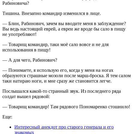
Рабиновича?
Тишина. Внезапно командир изменился в лице.
— Блин, Рабинович, зачем вы вводите меня в заблуждение?
Вы ведь настоящий еврей, а евреи же вроде бы сало в пищу
не употребляют!
— Товарищ командир, таки моё сало вовсе и не для
использования в пищу!
— А для чего, Рабинович?
— Понимаете, я использую его, когда у меня на ногах
образуются страшные мозоли после марш-броска. Я тем салом
таки натираю ноги, и мне сразу же становится легче.
Послышался какой-то странный звук. Из последнего ряда
солдат вышел рядовой:
— Товарищ командир! Там рядового Пономаренко стошнило!
Еще:
Интересный анекдот про старого генерала и его
знакомых