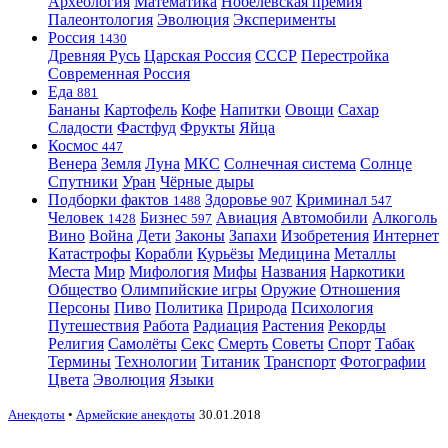
Археология
Математика
Нобелевская премия
Палеонтология
Эволюция
Эксперименты
Россия
1430
Древняя Русь
Царская Россия
СССР
Перестройка
Современная Россия
Еда
881
Бананы
Картофель
Кофе
Напитки
Овощи
Сахар
Сладости
Фастфуд
Фрукты
Яйца
Космос
447
Венера
Земля
Луна
МКС
Солнечная система
Солнце
Спутники
Уран
Чёрные дыры
Подборки фактов
Здоровье
Криминал
1488
907
547
Человек
Бизнес
Авиация
Автомобили
Алкоголь
1428
597
Вино
Война
Дети
Законы
Запахи
Изобретения
Интернет
Катастрофы
Корабли
Курьёзы
Медицина
Металлы
Места
Мир
Мифология
Мифы
Названия
Наркотики
Общество
Олимпийские игры
Оружие
Отношения
Персоны
Пиво
Политика
Природа
Психология
Путешествия
Работа
Радиация
Растения
Рекорды
Религия
Самолёты
Секс
Смерть
Советы
Спорт
Табак
Термины
Технологии
Титаник
Транспорт
Фотографии
Цвета
Эволюция
Языки
Анекдоты
•
Армейские анекдоты
30.01.2018