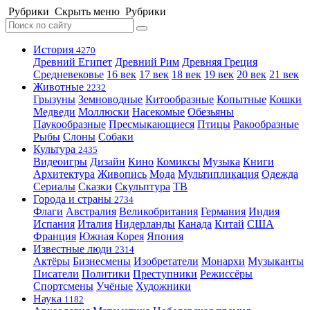
Рубрики
Скрыть меню
Рубрики
История
4270
Древний Египет
Древний Рим
Древняя Греция
Средневековье
16 век
17 век
18 век
19 век
20 век
21 век
Животные
2232
Грызуны
Земноводные
Китообразные
Копытные
Кошки
Медведи
Моллюски
Насекомые
Обезьяны
Паукообразные
Пресмыкающиеся
Птицы
Ракообразные
Рыбы
Слоны
Собаки
Культура
2435
Видеоигры
Дизайн
Кино
Комиксы
Музыка
Книги
Архитектура
Живопись
Мода
Мультипликация
Одежда
Сериалы
Сказки
Скульптура
ТВ
Города и страны
2734
Флаги
Австралия
Великобритания
Германия
Индия
Испания
Италия
Нидерланды
Канада
Китай
США
Франция
Южная Корея
Япония
Известные люди
2314
Актёры
Бизнесмены
Изобретатели
Монархи
Музыканты
Писатели
Политики
Преступники
Режиссёры
Спортсмены
Учёные
Художники
Наука
1182