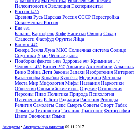
Археология
Математика
Нобелевская премия
Палеонтология
Эволюция
Эксперименты
Россия
1430
Древняя Русь
Царская Россия
СССР
Перестройка
Современная Россия
Еда
881
Бананы
Картофель
Кофе
Напитки
Овощи
Сахар
Сладости
Фастфуд
Фрукты
Яйца
Космос
447
Венера
Земля
Луна
МКС
Солнечная система
Солнце
Спутники
Уран
Чёрные дыры
Подборки фактов
Здоровье
Криминал
1488
907
547
Человек
Бизнес
Авиация
Автомобили
Алкоголь
1428
597
Вино
Война
Дети
Законы
Запахи
Изобретения
Интернет
Катастрофы
Корабли
Курьёзы
Медицина
Металлы
Места
Мир
Мифология
Мифы
Названия
Наркотики
Общество
Олимпийские игры
Оружие
Отношения
Персоны
Пиво
Политика
Природа
Психология
Путешествия
Работа
Радиация
Растения
Рекорды
Религия
Самолёты
Секс
Смерть
Советы
Спорт
Табак
Термины
Технологии
Титаник
Транспорт
Фотографии
Цвета
Эволюция
Языки
Анекдоты
•
Анекдоты про юристов
09.11.2017