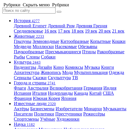
Рубрики
Скрыть меню
Рубрики
История
4277
Древний Египет
Древний Рим
Древняя Греция
Средневековье
16 век
17 век
18 век
19 век
20 век
21 век
Животные
2233
Грызуны
Земноводные
Китообразные
Копытные
Кошки
Медведи
Моллюски
Насекомые
Обезьяны
Паукообразные
Пресмыкающиеся
Птицы
Ракообразные
Рыбы
Слоны
Собаки
Культура
2443
Видеоигры
Дизайн
Кино
Комиксы
Музыка
Книги
Архитектура
Живопись
Мода
Мультипликация
Одежда
Сериалы
Сказки
Скульптура
ТВ
Города и страны
2741
Флаги
Австралия
Великобритания
Германия
Индия
Испания
Италия
Нидерланды
Канада
Китай
США
Франция
Южная Корея
Япония
Известные люди
2320
Актёры
Бизнесмены
Изобретатели
Монархи
Музыканты
Писатели
Политики
Преступники
Режиссёры
Спортсмены
Учёные
Художники
Наука
1182