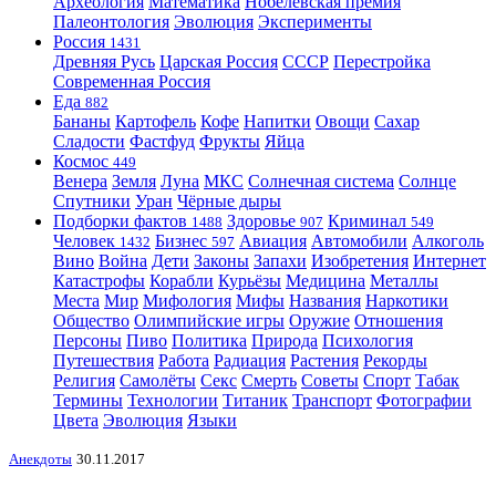
Археология
Математика
Нобелевская премия
Палеонтология
Эволюция
Эксперименты
Россия
1431
Древняя Русь
Царская Россия
СССР
Перестройка
Современная Россия
Еда
882
Бананы
Картофель
Кофе
Напитки
Овощи
Сахар
Сладости
Фастфуд
Фрукты
Яйца
Космос
449
Венера
Земля
Луна
МКС
Солнечная система
Солнце
Спутники
Уран
Чёрные дыры
Подборки фактов
Здоровье
Криминал
1488
907
549
Человек
Бизнес
Авиация
Автомобили
Алкоголь
1432
597
Вино
Война
Дети
Законы
Запахи
Изобретения
Интернет
Катастрофы
Корабли
Курьёзы
Медицина
Металлы
Места
Мир
Мифология
Мифы
Названия
Наркотики
Общество
Олимпийские игры
Оружие
Отношения
Персоны
Пиво
Политика
Природа
Психология
Путешествия
Работа
Радиация
Растения
Рекорды
Религия
Самолёты
Секс
Смерть
Советы
Спорт
Табак
Термины
Технологии
Титаник
Транспорт
Фотографии
Цвета
Эволюция
Языки
Анекдоты
30.11.2017