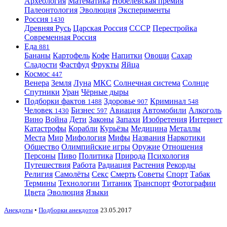
Археология
Математика
Нобелевская премия
Палеонтология
Эволюция
Эксперименты
Россия
1430
Древняя Русь
Царская Россия
СССР
Перестройка
Современная Россия
Еда
881
Бананы
Картофель
Кофе
Напитки
Овощи
Сахар
Сладости
Фастфуд
Фрукты
Яйца
Космос
447
Венера
Земля
Луна
МКС
Солнечная система
Солнце
Спутники
Уран
Чёрные дыры
Подборки фактов
Здоровье
Криминал
1488
907
548
Человек
Бизнес
Авиация
Автомобили
Алкоголь
1430
597
Вино
Война
Дети
Законы
Запахи
Изобретения
Интернет
Катастрофы
Корабли
Курьёзы
Медицина
Металлы
Места
Мир
Мифология
Мифы
Названия
Наркотики
Общество
Олимпийские игры
Оружие
Отношения
Персоны
Пиво
Политика
Природа
Психология
Путешествия
Работа
Радиация
Растения
Рекорды
Религия
Самолёты
Секс
Смерть
Советы
Спорт
Табак
Термины
Технологии
Титаник
Транспорт
Фотографии
Цвета
Эволюция
Языки
Анекдоты
•
Подборки анекдотов
23.05.2017