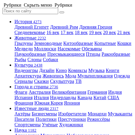
Рубрики
Скрыть меню
Рубрики
История
4273
Древний Египет
Древний Рим
Древняя Греция
Средневековье
16 век
17 век
18 век
19 век
20 век
21 век
Животные
2232
Грызуны
Земноводные
Китообразные
Копытные
Кошки
Медведи
Моллюски
Насекомые
Обезьяны
Паукообразные
Пресмыкающиеся
Птицы
Ракообразные
Рыбы
Слоны
Собаки
Культура
2438
Видеоигры
Дизайн
Кино
Комиксы
Музыка
Книги
Архитектура
Живопись
Мода
Мультипликация
Одежда
Сериалы
Сказки
Скульптура
ТВ
Города и страны
2736
Флаги
Австралия
Великобритания
Германия
Индия
Испания
Италия
Нидерланды
Канада
Китай
США
Франция
Южная Корея
Япония
Известные люди
2317
Актёры
Бизнесмены
Изобретатели
Монархи
Музыканты
Писатели
Политики
Преступники
Режиссёры
Спортсмены
Учёные
Художники
Наука
1182