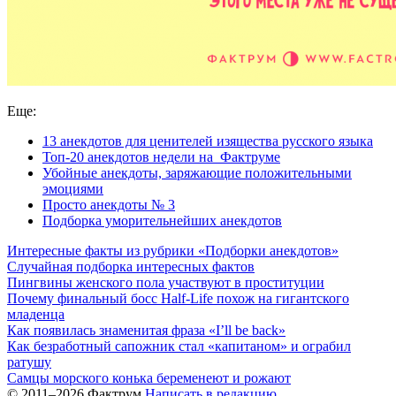
Еще:
13 анекдотов для ценителей изящества русского языка
Топ-20 анекдотов недели на Фактруме
Убойные анекдоты, заряжающие положительными
эмоциями
Просто анекдоты № 3
Подборка уморительнейших анекдотов
Интересные факты из рубрики «Подборки анекдотов»
Случайная подборка интересных фактов
Пингвины женского пола участвуют в проституции
Почему финальный босс Half-Life похож на гигантского
младенца
Как появилась знаменитая фраза «I’ll be back»
Как безработный сапожник стал «капитаном» и ограбил
ратушу
Самцы морского конька беременеют и рожают
© 2011–2026 Фактрум
Написать в редакцию