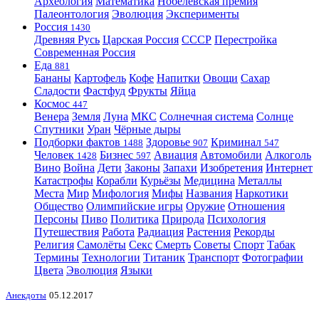
Археология
Математика
Нобелевская премия
Палеонтология
Эволюция
Эксперименты
Россия
1430
Древняя Русь
Царская Россия
СССР
Перестройка
Современная Россия
Еда
881
Бананы
Картофель
Кофе
Напитки
Овощи
Сахар
Сладости
Фастфуд
Фрукты
Яйца
Космос
447
Венера
Земля
Луна
МКС
Солнечная система
Солнце
Спутники
Уран
Чёрные дыры
Подборки фактов
Здоровье
Криминал
1488
907
547
Человек
Бизнес
Авиация
Автомобили
Алкоголь
1428
597
Вино
Война
Дети
Законы
Запахи
Изобретения
Интернет
Катастрофы
Корабли
Курьёзы
Медицина
Металлы
Места
Мир
Мифология
Мифы
Названия
Наркотики
Общество
Олимпийские игры
Оружие
Отношения
Персоны
Пиво
Политика
Природа
Психология
Путешествия
Работа
Радиация
Растения
Рекорды
Религия
Самолёты
Секс
Смерть
Советы
Спорт
Табак
Термины
Технологии
Титаник
Транспорт
Фотографии
Цвета
Эволюция
Языки
Анекдоты
05.12.2017