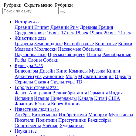
Рубрики
Скрыть меню
Рубрики
История
4271
Древний Египет
Древний Рим
Древняя Греция
Средневековье
16 век
17 век
18 век
19 век
20 век
21 век
Животные
2232
Грызуны
Земноводные
Китообразные
Копытные
Кошки
Медведи
Моллюски
Насекомые
Обезьяны
Паукообразные
Пресмыкающиеся
Птицы
Ракообразные
Рыбы
Слоны
Собаки
Культура
2436
Видеоигры
Дизайн
Кино
Комиксы
Музыка
Книги
Архитектура
Живопись
Мода
Мультипликация
Одежда
Сериалы
Сказки
Скульптура
ТВ
Города и страны
2734
Флаги
Австралия
Великобритания
Германия
Индия
Испания
Италия
Нидерланды
Канада
Китай
США
Франция
Южная Корея
Япония
Известные люди
2315
Актёры
Бизнесмены
Изобретатели
Монархи
Музыканты
Писатели
Политики
Преступники
Режиссёры
Спортсмены
Учёные
Художники
Наука
1182