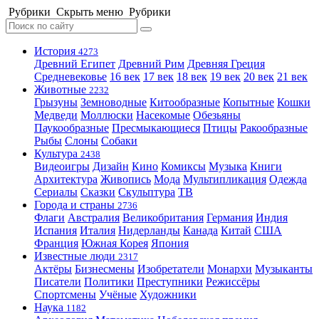
Рубрики
Скрыть меню
Рубрики
История
4273
Древний Египет
Древний Рим
Древняя Греция
Средневековье
16 век
17 век
18 век
19 век
20 век
21 век
Животные
2232
Грызуны
Земноводные
Китообразные
Копытные
Кошки
Медведи
Моллюски
Насекомые
Обезьяны
Паукообразные
Пресмыкающиеся
Птицы
Ракообразные
Рыбы
Слоны
Собаки
Культура
2438
Видеоигры
Дизайн
Кино
Комиксы
Музыка
Книги
Архитектура
Живопись
Мода
Мультипликация
Одежда
Сериалы
Сказки
Скульптура
ТВ
Города и страны
2736
Флаги
Австралия
Великобритания
Германия
Индия
Испания
Италия
Нидерланды
Канада
Китай
США
Франция
Южная Корея
Япония
Известные люди
2317
Актёры
Бизнесмены
Изобретатели
Монархи
Музыканты
Писатели
Политики
Преступники
Режиссёры
Спортсмены
Учёные
Художники
Наука
1182