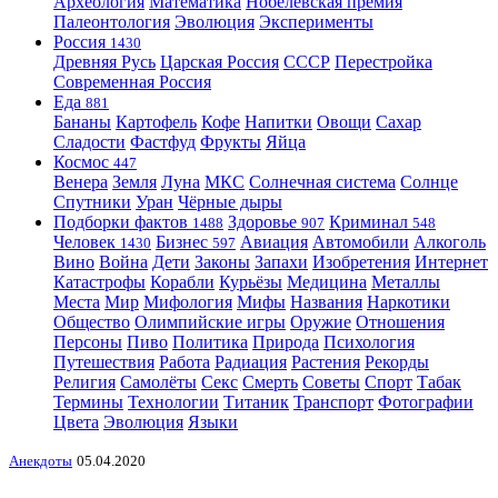
Археология
Математика
Нобелевская премия
Палеонтология
Эволюция
Эксперименты
Россия
1430
Древняя Русь
Царская Россия
СССР
Перестройка
Современная Россия
Еда
881
Бананы
Картофель
Кофе
Напитки
Овощи
Сахар
Сладости
Фастфуд
Фрукты
Яйца
Космос
447
Венера
Земля
Луна
МКС
Солнечная система
Солнце
Спутники
Уран
Чёрные дыры
Подборки фактов
Здоровье
Криминал
1488
907
548
Человек
Бизнес
Авиация
Автомобили
Алкоголь
1430
597
Вино
Война
Дети
Законы
Запахи
Изобретения
Интернет
Катастрофы
Корабли
Курьёзы
Медицина
Металлы
Места
Мир
Мифология
Мифы
Названия
Наркотики
Общество
Олимпийские игры
Оружие
Отношения
Персоны
Пиво
Политика
Природа
Психология
Путешествия
Работа
Радиация
Растения
Рекорды
Религия
Самолёты
Секс
Смерть
Советы
Спорт
Табак
Термины
Технологии
Титаник
Транспорт
Фотографии
Цвета
Эволюция
Языки
Анекдоты
05.04.2020