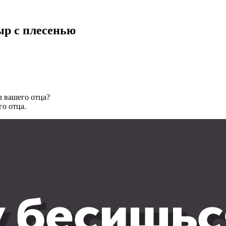
р с плесенью
л вашего отца?
го отца.