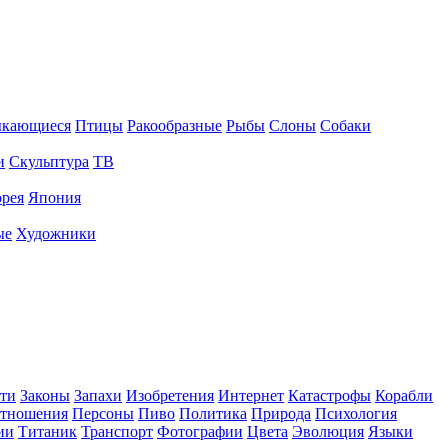
ыкающиеся
Птицы
Ракообразные
Рыбы
Слоны
Собаки
и
Скульптура
ТВ
рея
Япония
ые
Художники
ти
Законы
Запахи
Изобретения
Интернет
Катастрофы
Корабли
тношения
Персоны
Пиво
Политика
Природа
Психология
ии
Титаник
Транспорт
Фотографии
Цвета
Эволюция
Языки