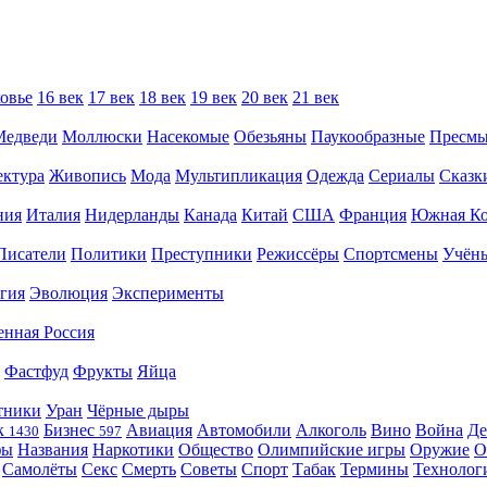
овье
16 век
17 век
18 век
19 век
20 век
21 век
Медведи
Моллюски
Насекомые
Обезьяны
Паукообразные
Пресм
ектура
Живопись
Мода
Мультипликация
Одежда
Сериалы
Сказк
ния
Италия
Нидерланды
Канада
Китай
США
Франция
Южная Ко
Писатели
Политики
Преступники
Режиссёры
Спортсмены
Учён
гия
Эволюция
Эксперименты
енная Россия
Фастфуд
Фрукты
Яйца
тники
Уран
Чёрные дыры
к
Бизнес
Авиация
Автомобили
Алкоголь
Вино
Война
Де
1430
597
фы
Названия
Наркотики
Общество
Олимпийские игры
Оружие
О
Самолёты
Секс
Смерть
Советы
Спорт
Табак
Термины
Технолог