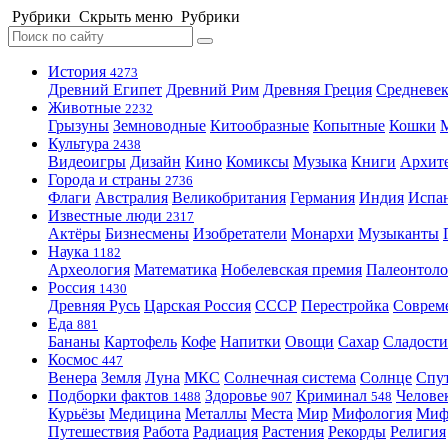
Рубрики
Скрыть меню
Рубрики
История
4273
Древний Египет
Древний Рим
Древняя Греция
Средневек
Животные
2232
Грызуны
Земноводные
Китообразные
Копытные
Кошки
Культура
2438
Видеоигры
Дизайн
Кино
Комиксы
Музыка
Книги
Архит
Города и страны
2736
Флаги
Австралия
Великобритания
Германия
Индия
Испа
Известные люди
2317
Актёры
Бизнесмены
Изобретатели
Монархи
Музыканты
Наука
1182
Археология
Математика
Нобелевская премия
Палеонтоло
Россия
1430
Древняя Русь
Царская Россия
СССР
Перестройка
Соврем
Еда
881
Бананы
Картофель
Кофе
Напитки
Овощи
Сахар
Сладости
Космос
447
Венера
Земля
Луна
МКС
Солнечная система
Солнце
Спу
Подборки фактов
Здоровье
Криминал
Челове
1488
907
548
Курьёзы
Медицина
Металлы
Места
Мир
Мифология
Ми
Путешествия
Работа
Радиация
Растения
Рекорды
Религия