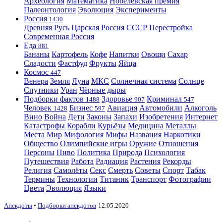
Археология
Математика
Нобелевская премия
Палеонтология
Эволюция
Эксперименты
Россия
1430
Древняя Русь
Царская Россия
СССР
Перестройка
Современная Россия
Еда
881
Бананы
Картофель
Кофе
Напитки
Овощи
Сахар
Сладости
Фастфуд
Фрукты
Яйца
Космос
447
Венера
Земля
Луна
МКС
Солнечная система
Солнце
Спутники
Уран
Чёрные дыры
Подборки фактов
Здоровье
Криминал
1488
907
547
Человек
Бизнес
Авиация
Автомобили
Алкоголь
1428
597
Вино
Война
Дети
Законы
Запахи
Изобретения
Интернет
Катастрофы
Корабли
Курьёзы
Медицина
Металлы
Места
Мир
Мифология
Мифы
Названия
Наркотики
Общество
Олимпийские игры
Оружие
Отношения
Персоны
Пиво
Политика
Природа
Психология
Путешествия
Работа
Радиация
Растения
Рекорды
Религия
Самолёты
Секс
Смерть
Советы
Спорт
Табак
Термины
Технологии
Титаник
Транспорт
Фотографии
Цвета
Эволюция
Языки
Анекдоты
•
Подборки анекдотов
12.05.2020