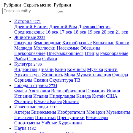
Рубрики
Скрыть меню
Рубрики
История
4271
Древний Египет
Древний Рим
Древняя Греция
Средневековье
16 век
17 век
18 век
19 век
20 век
21 век
Животные
2232
Грызуны
Земноводные
Китообразные
Копытные
Кошки
Медведи
Моллюски
Насекомые
Обезьяны
Паукообразные
Пресмыкающиеся
Птицы
Ракообразные
Рыбы
Слоны
Собаки
Культура
2436
Видеоигры
Дизайн
Кино
Комиксы
Музыка
Книги
Архитектура
Живопись
Мода
Мультипликация
Одежда
Сериалы
Сказки
Скульптура
ТВ
Города и страны
2734
Флаги
Австралия
Великобритания
Германия
Индия
Испания
Италия
Нидерланды
Канада
Китай
США
Франция
Южная Корея
Япония
Известные люди
2315
Актёры
Бизнесмены
Изобретатели
Монархи
Музыканты
Писатели
Политики
Преступники
Режиссёры
Спортсмены
Учёные
Художники
Наука
1182