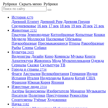
Рубрики
Скрыть меню
Рубрики
История
4270
Древний Египет
Древний Рим
Древняя Греция
Средневековье
16 век
17 век
18 век
19 век
20 век
21 век
Животные
2232
Грызуны
Земноводные
Китообразные
Копытные
Кошки
Медведи
Моллюски
Насекомые
Обезьяны
Паукообразные
Пресмыкающиеся
Птицы
Ракообразные
Рыбы
Слоны
Собаки
Культура
2435
Видеоигры
Дизайн
Кино
Комиксы
Музыка
Книги
Архитектура
Живопись
Мода
Мультипликация
Одежда
Сериалы
Сказки
Скульптура
ТВ
Города и страны
2734
Флаги
Австралия
Великобритания
Германия
Индия
Испания
Италия
Нидерланды
Канада
Китай
США
Франция
Южная Корея
Япония
Известные люди
2314
Актёры
Бизнесмены
Изобретатели
Монархи
Музыканты
Писатели
Политики
Преступники
Режиссёры
Спортсмены
Учёные
Художники
Наука
1182