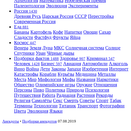
Археология
Математика
Нобелевская премия
Палеонтология
Эволюция
Эксперименты
Россия
1430
Древняя Русь
Царская Россия
СССР
Перестройка
Современная Россия
Еда
881
Бананы
Картофель
Кофе
Напитки
Овощи
Сахар
Сладости
Фастфуд
Фрукты
Яйца
Космос
447
Венера
Земля
Луна
МКС
Солнечная система
Солнце
Спутники
Уран
Чёрные дыры
Подборки фактов
Здоровье
Криминал
1488
907
547
Человек
Бизнес
Авиация
Автомобили
Алкоголь
1428
597
Вино
Война
Дети
Законы
Запахи
Изобретения
Интернет
Катастрофы
Корабли
Курьёзы
Медицина
Металлы
Места
Мир
Мифология
Мифы
Названия
Наркотики
Общество
Олимпийские игры
Оружие
Отношения
Персоны
Пиво
Политика
Природа
Психология
Путешествия
Работа
Радиация
Растения
Рекорды
Религия
Самолёты
Секс
Смерть
Советы
Спорт
Табак
Термины
Технологии
Титаник
Транспорт
Фотографии
Цвета
Эволюция
Языки
Анекдоты
•
Подборки анекдотов
07.08.2019