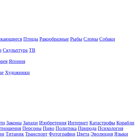
ыкающиеся
Птицы
Ракообразные
Рыбы
Слоны
Собаки
и
Скульптура
ТВ
рея
Япония
ые
Художники
ти
Законы
Запахи
Изобретения
Интернет
Катастрофы
Корабли
тношения
Персоны
Пиво
Политика
Природа
Психология
ии
Титаник
Транспорт
Фотографии
Цвета
Эволюция
Языки