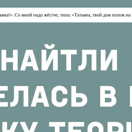
яна!». Со мной надо жёстче, типа: «Татьяна, твой дом похож на 