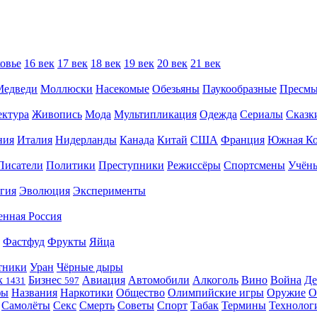
овье
16 век
17 век
18 век
19 век
20 век
21 век
Медведи
Моллюски
Насекомые
Обезьяны
Паукообразные
Пресм
ектура
Живопись
Мода
Мультипликация
Одежда
Сериалы
Сказк
ния
Италия
Нидерланды
Канада
Китай
США
Франция
Южная Ко
Писатели
Политики
Преступники
Режиссёры
Спортсмены
Учён
гия
Эволюция
Эксперименты
енная Россия
Фастфуд
Фрукты
Яйца
тники
Уран
Чёрные дыры
к
Бизнес
Авиация
Автомобили
Алкоголь
Вино
Война
Де
1431
597
фы
Названия
Наркотики
Общество
Олимпийские игры
Оружие
О
Самолёты
Секс
Смерть
Советы
Спорт
Табак
Термины
Технолог