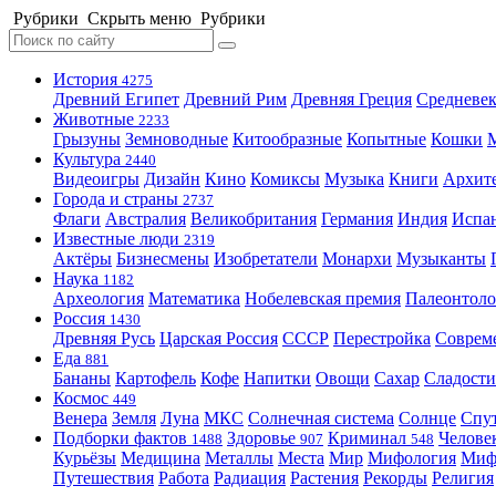
Рубрики
Скрыть меню
Рубрики
История
4275
Древний Египет
Древний Рим
Древняя Греция
Средневек
Животные
2233
Грызуны
Земноводные
Китообразные
Копытные
Кошки
Культура
2440
Видеоигры
Дизайн
Кино
Комиксы
Музыка
Книги
Архит
Города и страны
2737
Флаги
Австралия
Великобритания
Германия
Индия
Испа
Известные люди
2319
Актёры
Бизнесмены
Изобретатели
Монархи
Музыканты
Наука
1182
Археология
Математика
Нобелевская премия
Палеонтоло
Россия
1430
Древняя Русь
Царская Россия
СССР
Перестройка
Соврем
Еда
881
Бананы
Картофель
Кофе
Напитки
Овощи
Сахар
Сладости
Космос
449
Венера
Земля
Луна
МКС
Солнечная система
Солнце
Спу
Подборки фактов
Здоровье
Криминал
Челове
1488
907
548
Курьёзы
Медицина
Металлы
Места
Мир
Мифология
Ми
Путешествия
Работа
Радиация
Растения
Рекорды
Религия