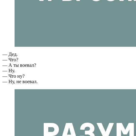
— Дед.
— Что?
— А ты воевал?
— Ну.
— Что ну?
— Ну, не воевал.