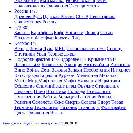
Археология
Математика
Нобелевская премия
Палеонтология
Эволюция
Эксперименты
Россия
1430
Древняя Русь
Царская Россия
СССР
Перестройка
Современная Россия
Еда
881
Бананы
Картофель
Кофе
Напитки
Овощи
Сахар
Сладости
Фастфуд
Фрукты
Яйца
Космос
447
Венера
Земля
Луна
МКС
Солнечная система
Солнце
Спутники
Уран
Чёрные дыры
Подборки фактов
Здоровье
Криминал
1488
907
547
Человек
Бизнес
Авиация
Автомобили
Алкоголь
1428
597
Вино
Война
Дети
Законы
Запахи
Изобретения
Интернет
Катастрофы
Корабли
Курьёзы
Медицина
Металлы
Места
Мир
Мифология
Мифы
Названия
Наркотики
Общество
Олимпийские игры
Оружие
Отношения
Персоны
Пиво
Политика
Природа
Психология
Путешествия
Работа
Радиация
Растения
Рекорды
Религия
Самолёты
Секс
Смерть
Советы
Спорт
Табак
Термины
Технологии
Титаник
Транспорт
Фотографии
Цвета
Эволюция
Языки
Анекдоты
•
Подборки анекдотов
14.09.2018