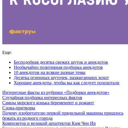
Еще:
Бесподобная десятка свежих шуток и анекдотов
Необычайно позитивная подборка анекдотов
10 анекдотов на всякие разные темы
Десятка огненных шуточек, разжигающих хохот
Хорошие анекдоты, чтобы вы как следует похохотали
Интересные факты из рубрики «Подборки анекдотов»
Случайная подборка интересных фактов
Самцы морского конька беременеют и рожают
Слова-притворы
Почему изобретателю первой прядильной машины пришлось
бежать из родного города
Композитор и великий архитектор Ким Чен Ир