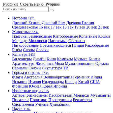
Рубрики
Скрыть меню
Рубрики
История
4271
Древний Египет
Древний Рим
Древняя Греция
Средневековье
16 век
17 век
18 век
19 век
20 век
21 век
Животные
2232
Грызуны
Земноводные
Китообразные
Копытные
Кошки
Медведи
Моллюски
Насекомые
Обезьяны
Паукообразные
Пресмыкающиеся
Птицы
Ракообразные
Рыбы
Слоны
Собаки
Культура
2436
Видеоигры
Дизайн
Кино
Комиксы
Музыка
Книги
Архитектура
Живопись
Мода
Мультипликация
Одежда
Сериалы
Сказки
Скульптура
ТВ
Города и страны
2734
Флаги
Австралия
Великобритания
Германия
Индия
Испания
Италия
Нидерланды
Канада
Китай
США
Франция
Южная Корея
Япония
Известные люди
2315
Актёры
Бизнесмены
Изобретатели
Монархи
Музыканты
Писатели
Политики
Преступники
Режиссёры
Спортсмены
Учёные
Художники
Наука
1182